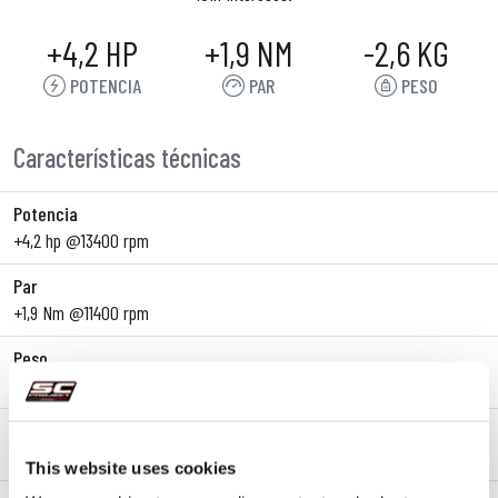
+4,2 HP
+1,9 NM
-2,6 KG
POTENCIA
PAR
PESO
Características técnicas
Potencia
+4,2 hp @13400 rpm
Par
+1,9 Nm @11400 rpm
Peso
-2,6 Kg (Stock 3,6 Kg / SC 1 Kg)
Línea
Slip-On
This website uses cookies