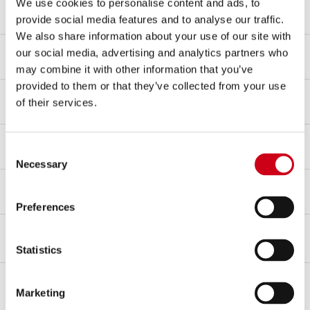
Material cuerpo
We use cookies to personalise content and ads, to
Titanio
provide social media features and to analyse our traffic.
We also share information about your use of our site with
Material tapa
our social media, advertising and analytics partners who
Titanio
may combine it with other information that you’ve
provided to them or that they’ve collected from your use
Material tubo de enlace
of their services.
Titanio
Tipo de fijación
Consent
Soporte
Necessary
Selection
Racing
PARA USO EXCLUSIVO EN CARRERAS
Preferences
DESCRIPCIÓN
CONTENIDO DEL KIT
Statistics
Descripción
Marketing
El silenciador
CR-T
es la firma inconfundible del estilo
SC-Project