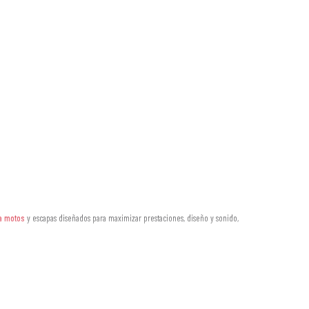
a motos
y escapas diseñados para maximizar prestaciones, diseño y sonido,
ape, aumentando potencia y par motor.