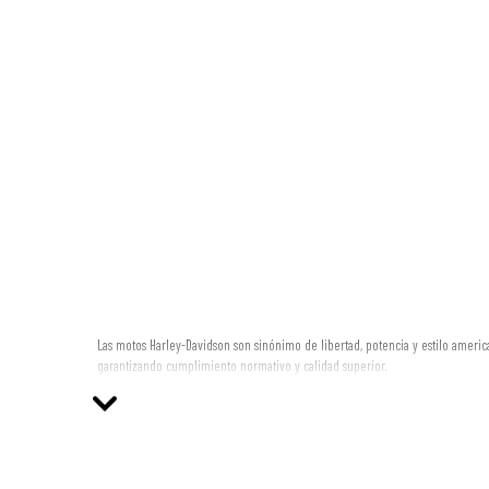
Las motos Harley-Davidson son sinónimo de libertad, potencia y estilo america
garantizando cumplimiento normativo y calidad superior.
¿Por qué elegir los silenciadores Harley-Davidson de SC Projec
Rendimiento superior:
Gracias a materiales avanzados como titanio
Diseño icónico:
Líneas fuertes y clásicas que se integran perfectam
Homologación stradale:
Todos nuestros productos están homologados