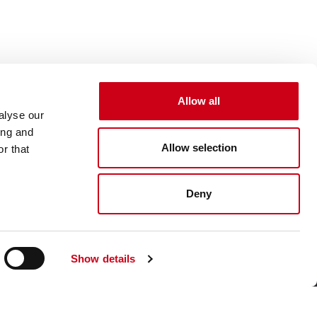
Allow all
alyse our
ing and
Allow selection
r that
Deny
Show details