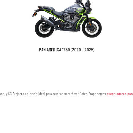
PAN AMERICA 1250 (2020 - 2025)
no, y SC Project es el socio ideal para resaltar su carácter único. Proponemos
silenciadores par
t?
, carbono, acero inoxidable e Inconel, nuestros silenciadores optimizan el flujo de gases de esc
ente con el estilo inconfundible de las Harley-Davidson, realzando su carácter distintivo.
 para uso en carretera, garantizando seguridad y fiabilidad.