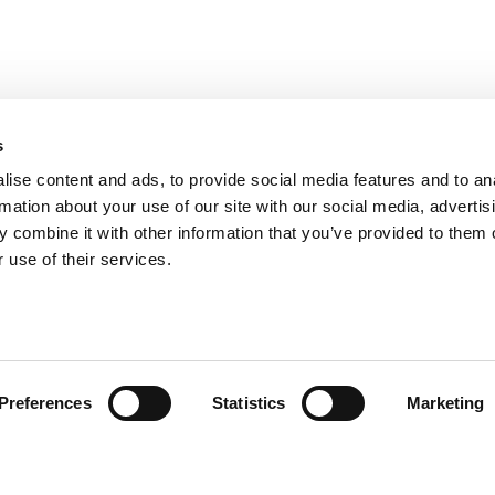
s
ise content and ads, to provide social media features and to an
rmation about your use of our site with our social media, advertis
 combine it with other information that you’ve provided to them o
 use of their services.
ión al Cliente
Follow us
Preferences
Statistics
Marketing