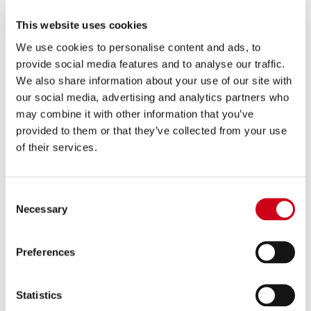
480,00 €
DETALLES
This website uses cookies
PRODUCTO
We use cookies to personalise content and ads, to
provide social media features and to analyse our traffic.
We also share information about your use of our site with
Comparar
APROBADO EURO 4
our social media, advertising and analytics partners who
Código:
K25A-T90C
may combine it with other information that you’ve
Escape SC1-R carbono
provided to them or that they’ve collected from your use
of their services.
630,00 €
DETALLES
Consent
PRODUCTO
Necessary
Selection
Comparar
APROBADO EURO 4
Preferences
Código:
K25A-T90T
Escape SC1-R titanio
Statistics