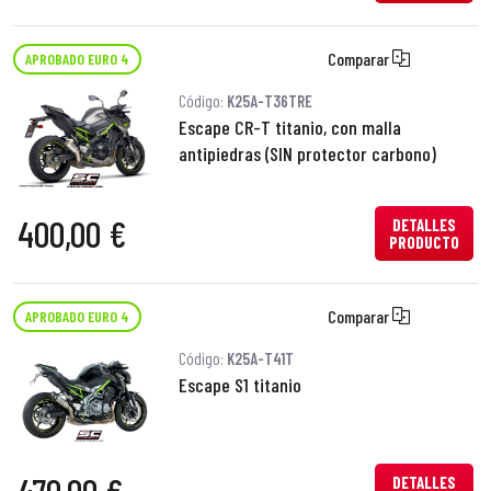
Comparar
APROBADO EURO 4
Código:
K25A-T36TRE
Escape CR-T titanio, con malla
antipiedras (SIN protector carbono)
400,00 €
DETALLES
PRODUCTO
Comparar
APROBADO EURO 4
Código:
K25A-T41T
Escape S1 titanio
DETALLES