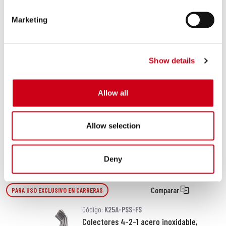
Marketing
630,00 €
DETALLES
PRODUCTO
Show details
Comparar
APROBADO EURO 4
Código:
K25A-18C
Allow all
Escape GP-M2 carbono
Allow selection
320,00 €
DETALLES
PRODUCTO
Deny
Comparar
PARA USO EXCLUSIVO EN CARRERAS
Código:
K25A-PSS-FS
Colectores 4-2-1 acero inoxidable,