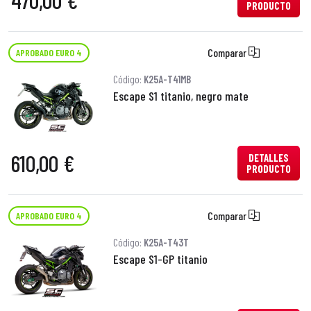
470,00 €
PRODUCTO
Comparar
APROBADO EURO 4
Código:
K25A-T41MB
Escape S1 titanio, negro mate
610,00 €
DETALLES
PRODUCTO
Comparar
APROBADO EURO 4
Código:
K25A-T43T
Escape S1-GP titanio