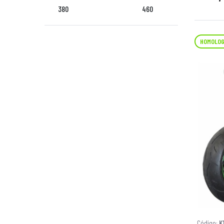
380
460
HOMOLOG
Código:
K