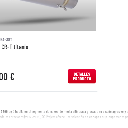
15A-38T
 CR-T titanio
00 €
DETALLES
PRODUCTO
 Z800
dejó huella en el segmento de naked de media cilindrada gracias a su diseño agresivo y s
modelos apreciados
(2012–2016)
, SC-Project ofrece una selección de
escapes slip-on
pensados pa
ás afilado
, respetando las normativas de uso en carretera (
homologación específica a verifica