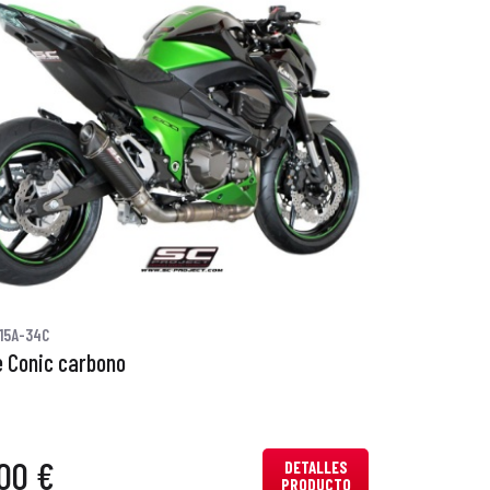
15A-34C
 Conic carbono
00 €
DETALLES
PRODUCTO