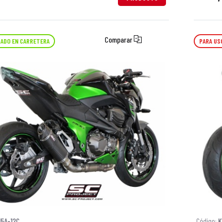
Comparar
ADO EN CARRETERA
PARA US
15A-12C
Código:
K