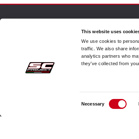
Es
Es
Es
Es
Pedidos Seguros
Atenc
This website uses cookie
We use cookies to personal
Pagos
Faq
traffic. We also share info
analytics partners who may
Retractación
Envi
Materiale
they’ve collected from your
Garantìa
Servi
Los escapes 
Condiciones de venta
Cont
Tit
Fib
Información sobre el tratamiento de Datos
Ace
Consent
Whistleblowing
Necessary
Selection
Datos Corporativos
Polìtica de Cookies
Quienes somos