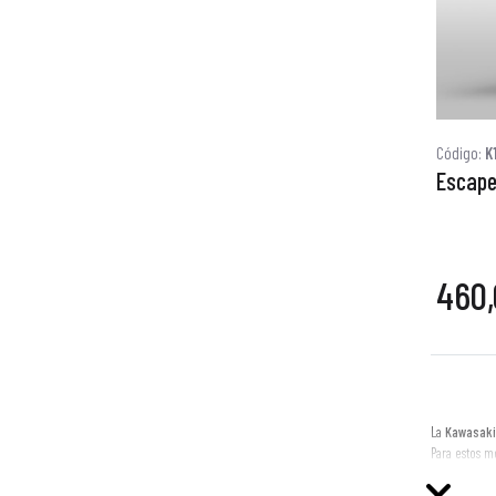
Código:
K
Escape
460,
La
Kawasaki
Para estos 
estilo aún m