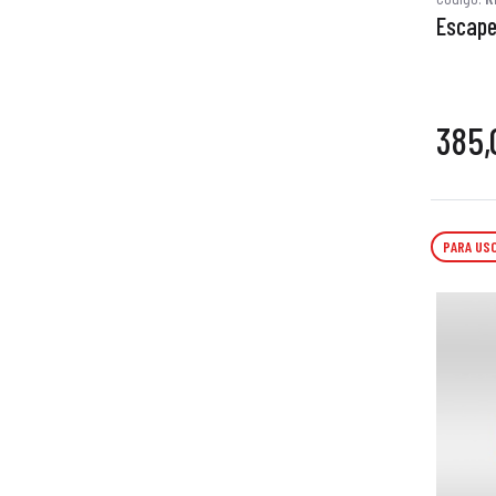
Escape
385,
PARA USO