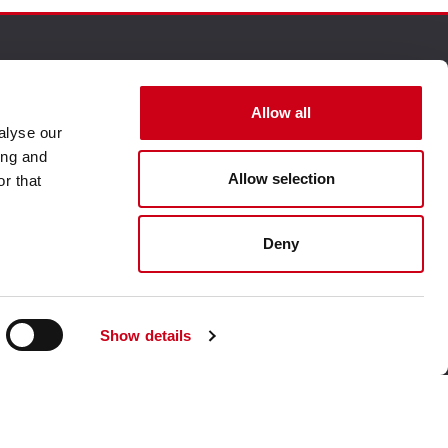
Allow all
alyse our
ing and
Allow selection
r that
Visita nuestro sitio web corporativo
Deny
Show details