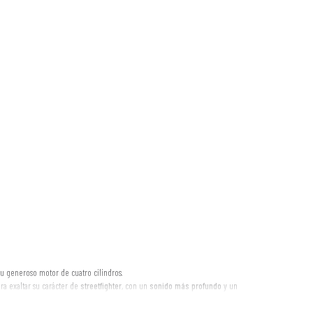
u generoso motor de cuatro cilindros.
ra exaltar su carácter de
streetfighter
, con un
sonido más profundo
y un
r
, típicamente Euro 3).