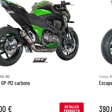
15A-18C
Código:
K
 GP-M2 carbono
Escape
00 €
390,
DETALLES
PRODUCTO