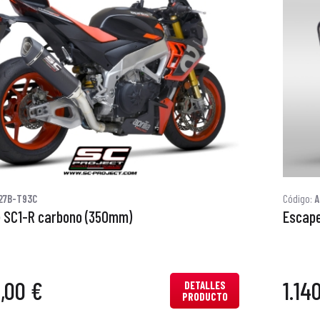
27B-T93C
Código:
A
 SC1-R carbono (350mm)
Escape
0,00 €
1.14
DETALLES
PRODUCTO