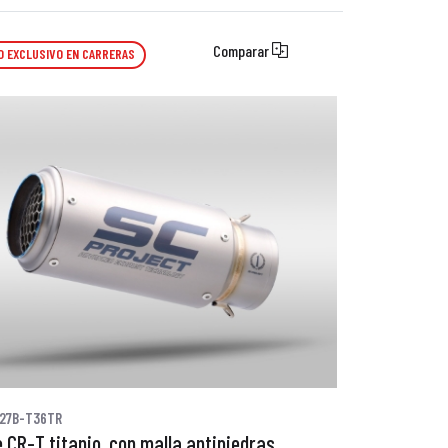
Comparar
O EXCLUSIVO EN CARRERAS
27B-T36TR
 CR-T titanio, con malla antipiedras