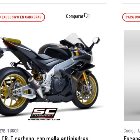
Comparar
 EXCLUSIVO EN CARRERAS
PARA US
27B-T36CR
Código:
A
 CR-T carbono, con malla antipiedras
Escape