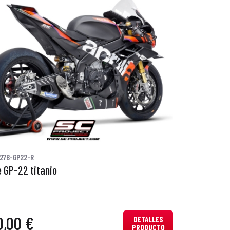
27B-GP22-R
 GP-22 titanio
0,00 €
DETALLES
PRODUCTO