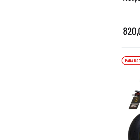
820,
PARA USO