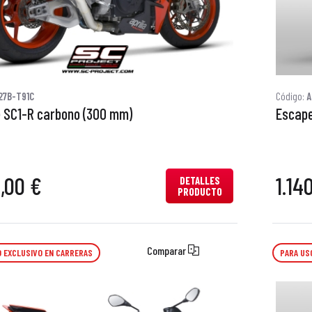
27B-T91C
Código:
A
 SC1-R carbono (300 mm)
Escape
0,00 €
1.14
DETALLES
PRODUCTO
Comparar
 EXCLUSIVO EN CARRERAS
PARA US