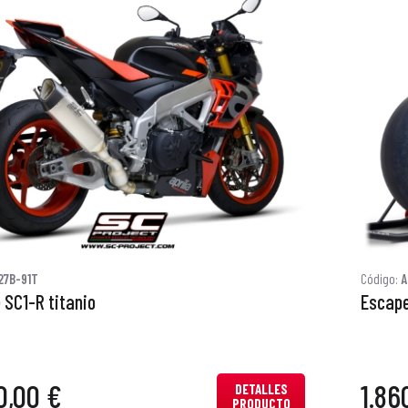
27B-91T
Código:
A
 SC1-R titanio
Escape
0,00 €
1.86
DETALLES
PRODUCTO