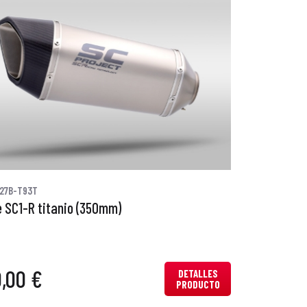
27B-T93T
 SC1-R titanio (350mm)
0,00 €
DETALLES
PRODUCTO