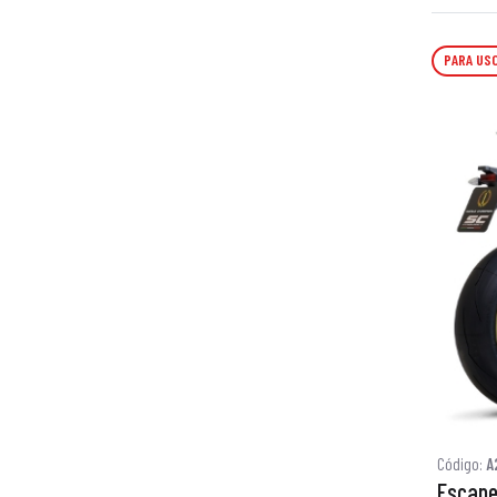
PARA USO
Código:
A
Escape