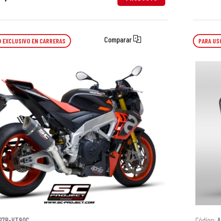
Comparar
 EXCLUSIVO EN CARRERAS
PARA US
27B-VT90C
Código:
A