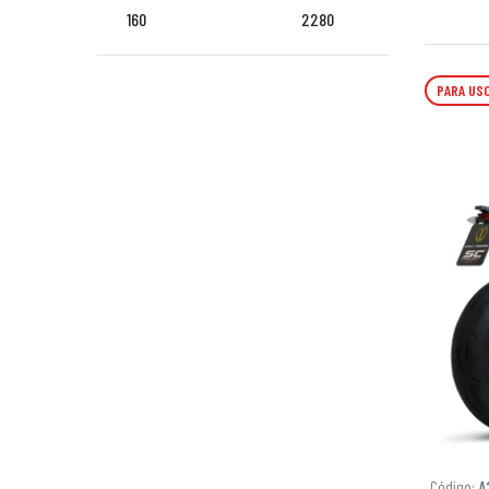
160
2280
PARA USO
Código:
A