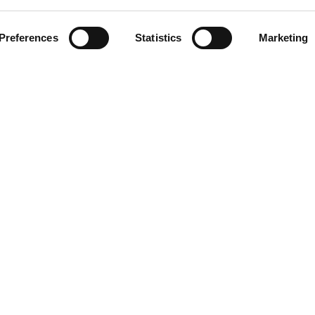
o
Preferences
Statistics
Marketing
cio al cliente
actos
os derechos reservados. Está prohibida la reproducción, incluso parcial,