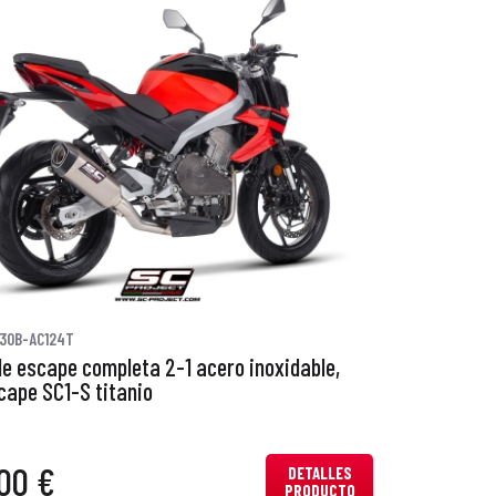
30B-AC124T
de escape completa 2-1 acero inoxidable,
cape SC1-S titanio
00 €
DETALLES
PRODUCTO