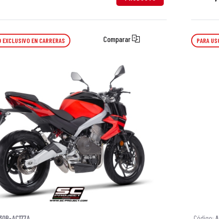
Comparar
 EXCLUSIVO EN CARRERAS
PARA US
30B-AC177A
Código:
A