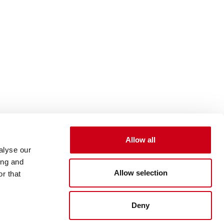
Allow all
alyse our
ing and
Allow selection
r that
Deny