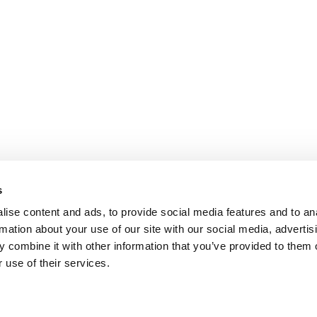
s
ise content and ads, to provide social media features and to an
rmation about your use of our site with our social media, advertis
 combine it with other information that you’ve provided to them o
 use of their services.
ión al Cliente
Follow us