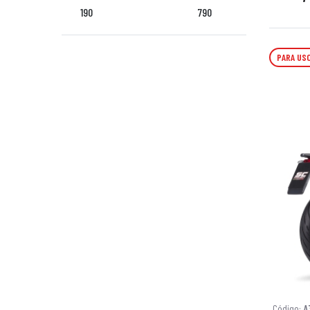
190
790
PARA USO
Código:
A