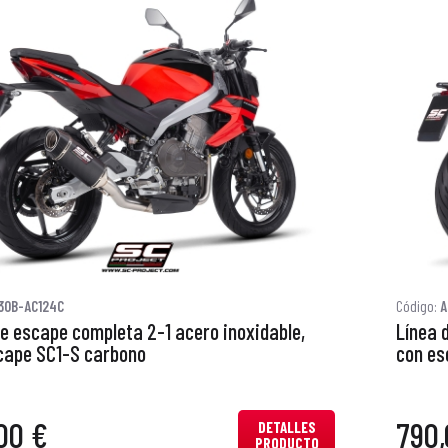
30B-AC124C
Código:
A
de escape completa 2-1 acero inoxidable,
Línea 
cape SC1-S carbono
con es
00 €
790,
DETALLES
PRODUCTO