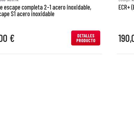
de escape completa 2-1 acero inoxidable,
ECR+ (
cape S1 acero inoxidable
00 €
190,
DETALLES
PRODUCTO