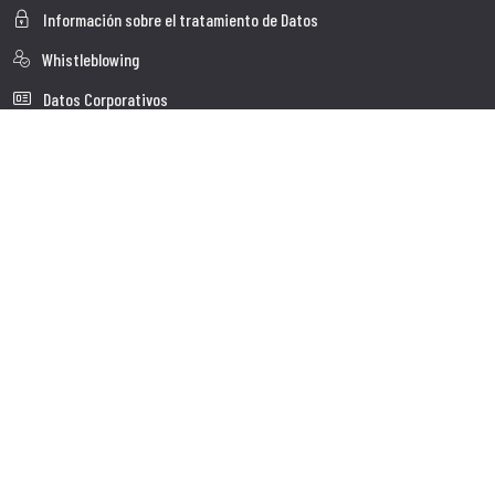
Información sobre el tratamiento de Datos
Whistleblowing
Datos Corporativos
Polìtica de Cookies
Quienes somos
Atención al Cliente
Faq
Envio
Servicio al cliente
Contactos
Follow us