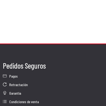
Materiales de Alta Gama para Prestaciones y Estilo
Los escapes SC-Project para Hypermotard 950 están fabricados con:
Titanio:
Máxima ligereza, resistencia y sonido característico.
Fibra de carbono:
Estética racing inconfundible y peso reducido.
Acero inox AISI 304:
Para componentes internos y conexiones — durabilidad
garantizada.
Pedidos Seguros
Pagos
Retractación
Garantìa
Condiciones de venta