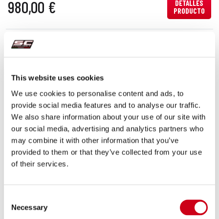
980,00 €
DETALLES
PRODUCTO
Comparar
APROBADO EURO 5
Código:
D36A-115C
Par de escapes SC1-M carbono
This website uses cookies
We use cookies to personalise content and ads, to
provide social media features and to analyse our traffic.
920,00 €
We also share information about your use of our site with
DETALLES
PRODUCTO
our social media, advertising and analytics partners who
may combine it with other information that you’ve
provided to them or that they’ve collected from your use
Comparar
PARA USO EXCLUSIVO EN CARRERAS
of their services.
Código:
D36A-T68C
Par de escapes CR-T M2 carbono
Consent
Necessary
Selection