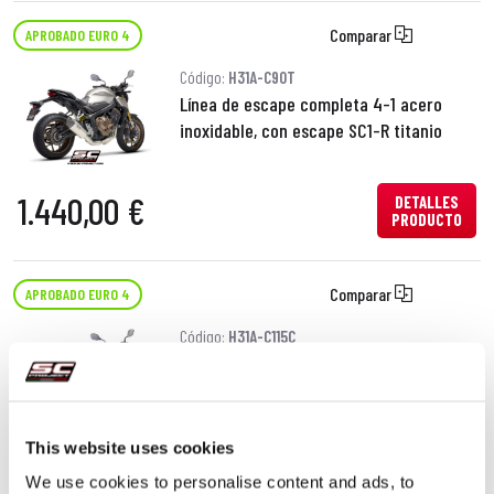
Comparar
APROBADO EURO 4
Código:
H31A-C90T
Línea de escape completa 4-1 acero
inoxidable, con escape SC1-R titanio
1.440,00 €
DETALLES
PRODUCTO
Comparar
APROBADO EURO 4
Código:
H31A-C115C
Línea de escape completa 4-1 acero
inoxidable, con escape SC1-M carbono
This website uses cookies
1.190,00 €
DETALLES
PRODUCTO
We use cookies to personalise content and ads, to