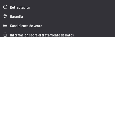
Retractación
Garantìa
Condiciones de venta
Información sobre el tratamiento de Datos
Whistleblowing
Datos Corporativos
Polìtica de Cookies
Quienes somos
Atención al Cliente
Faq
Envio