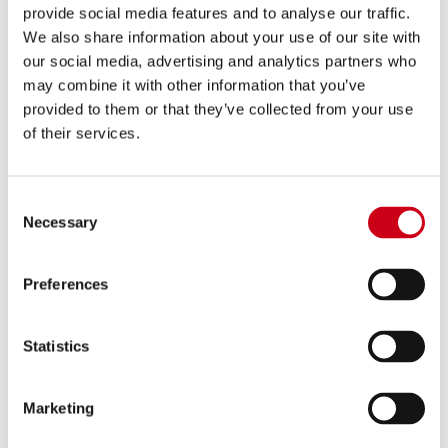
provide social media features and to analyse our traffic.
We also share information about your use of our site with
Comparar
APROBADO EURO 4
our social media, advertising and analytics partners who
may combine it with other information that you’ve
Código:
H31A-CD38T
provided to them or that they’ve collected from your use
Línea de escape completa 4-1 acero
of their services.
inoxidable, con escape Twin CR-T titanio
1.390,00 €
Consent
DETALLES
PRODUCTO
Necessary
Selection
Preferences
Statistics
Marketing