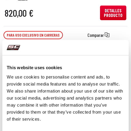
820,00 €
DETALLES
PRODUCTO
Comparar
PARA USO EXCLUSIVO EN CARRERAS
Código:
A27A-T36TR
Escape CR-T titanio, con malla
antipiedras
This website uses cookies
We use cookies to personalise content and ads, to
820,00 €
DETALLES
provide social media features and to analyse our traffic.
PRODUCTO
We also share information about your use of our site with
our social media, advertising and analytics partners who
Comparar
PARA USO EXCLUSIVO EN CARRERAS
may combine it with other information that you’ve
provided to them or that they’ve collected from your use
Código:
A27A-T41T
of their services.
Escape S1 titanio