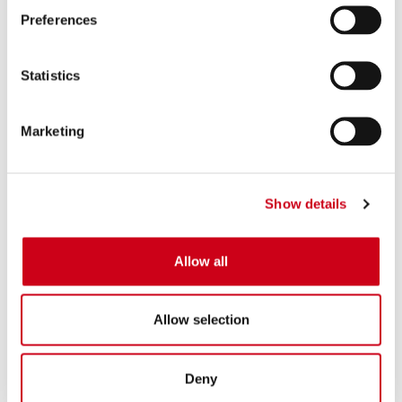
460,00 €
PRODUCTO
Preferences
Statistics
Escapes Deportivos para Kawasaki Ninja ZX-4R / RR (2024)
Marketing
La
Kawasaki Ninja ZX-4R
y su versión
RR
han sacudido el mundo de las cilindradas
pequeñas, devolviendo la emoción de un motor de cuatro cilindros de 400cc que grita
hasta regímenes altísimos.
Para esta increíble novedad
2024
, SC-Project ha desarrollado una gama de
escapes
para
Show details
liberar todo su potencial: elige el
SC1-S homologado Euro 5+
para un sonido exaltante en
carretera, o las versiones
S1
y
CR-T solo pista
para convertirla en una auténtica arma de
competición.
Allow all
¿Por Qué Elegir un Escape SC-Project para tu ZX-4R / RR?
El Grito Agudo del Cuatro Cilindros:
Allow selection
Libera la verdadera voz a altos RPM de tu Ninja, con un timbre racing que eriza la piel.
Diseño de Mini Superbike:
Líneas agresivas y materiales ultraligeros que acentúan su ADN de competición.
Deny
Máxima Ligereza, Agilidad Extrema: