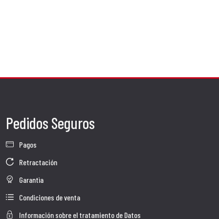
Materiales Racing para Pequeñas Grandes Emociones
Los escapes SC-Project para Ninja ZX-4R / RR están fabricados con:
Titanio:
Máxima ligereza y resistencia a altas temperaturas.
Fibra de carbono:
Estética inconfundiblemente racing y peso reducido.
Acero inox AISI 304:
Para componentes internos y conexiones.
Pedidos Seguros
Pagos
Retractación
Garantìa
Condiciones de venta
Información sobre el tratamiento de Datos