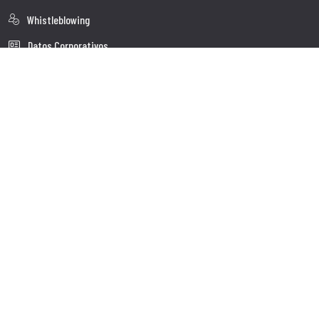
Whistleblowing
Datos Corporativos
Polìtica de Cookies
Quienes somos
Atención al Cliente
Faq
Envio
Servicio al cliente
Contactos
Follow us