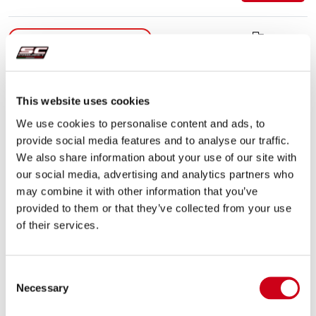
Comparar
PARA USO EXCLUSIVO EN CARRERAS
Código:
K42A-38T
Escape CR-T titanio
This website uses cookies
We use cookies to personalise content and ads, to
provide social media features and to analyse our traffic.
460,00 €
DETALLES
PRODUCTO
We also share information about your use of our site with
our social media, advertising and analytics partners who
may combine it with other information that you’ve
Comparar
PARA USO EXCLUSIVO EN CARRERAS
provided to them or that they’ve collected from your use
of their services.
Código:
K42A-38C
Escape CR-T carbono
Consent
Necessary
Selection
DETALLES