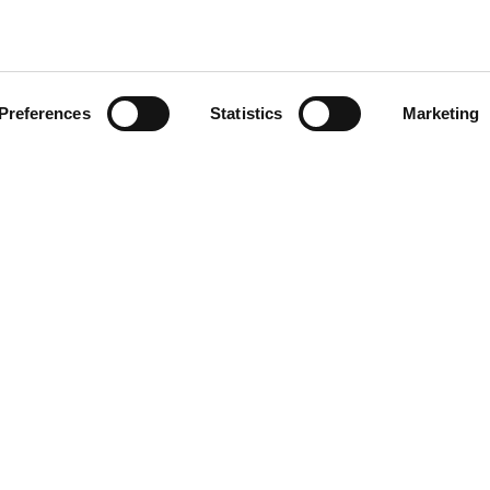
cio al cliente
actos
Preferences
Statistics
Marketing
os derechos reservados. Está prohibida la reproducción, incluso parcial,