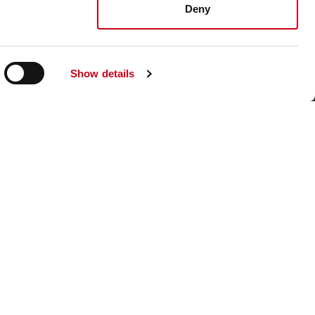
Visita nuestro sitio web corporativo
Deny
Show details
 de