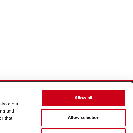
Allow all
alyse our
ing and
Allow selection
r that