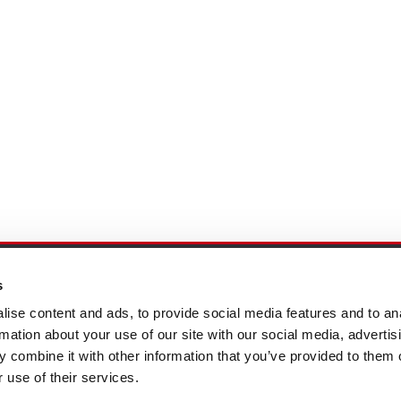
s
ión al Cliente
Follow us
ise content and ads, to provide social media features and to an
rmation about your use of our site with our social media, advertis
 combine it with other information that you’ve provided to them o
 use of their services.
o