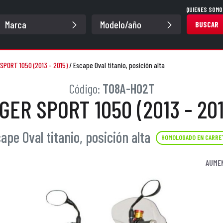
QUIENES SOMO
BUSCAR
SPORT 1050 (2013 - 2015)
/
Escape Oval titanio, posición alta
Código:
T08A-H02T
IGER SPORT 1050 (2013 - 201
ape Oval titanio, posición alta
HOMOLOGADO EN CARRE
AUME