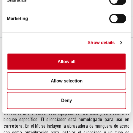
Notas
No es compatible con el portamatrículas original
Marketing
DESCRIPCIÓN
CONTENIDO DEL KIT
Descripción
Show details
El silenciador
Oval
ya es una institución en la gama de escapes
SC-
Project
con un aspecto clásico y sin edad. Su diseño elíptico y
Allow all
compacto ha sido desarrollado para adaptarse a las líneas de
Tu
Ducati Hypermotard 821
dándole carácter y elegancia. La firma
inconfundible de
SC-Project
son la elección de materiales y algunas
Allow selection
soluciones técnicas relevantes: soldadura de ajuste con
T.I.G.
tecnología y casquillos de inserción mecanizados a partir de
maquinarias
CNC
. La parte externa se puede suministrar tanto en
Deny
Titanio
como en
Carbono
con la tapa de cierre de Sarga de
Fibra de
Carbono
. El silenciador está equipado con DB-killer y su sistema de
bloqueo específico. El silenciador está
homologado para uso en
carretera
. En el kit se incluyen la abrazadera de manguera de acero
con goma antivibración para instalar el silenciado y un tubo de