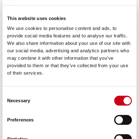
Material cuerpo
Fibra de carbono
This website uses cookies
Material tapa
Fibra de carbono
We use cookies to personalise content and ads, to
provide social media features and to analyse our traffic.
Material tubo de enlace
We also share information about your use of our site with
Acero inoxidable AISI 304
our social media, advertising and analytics partners who
may combine it with other information that you’ve
Tipo de fijación
provided to them or that they’ve collected from your use
Abrazadera de manguera de acero con goma antivibración
of their services.
dB-killer
Sí
Consent
Necessary
Aprobación – EC / ECE
Selection
Sí - Aprobado para uso en carretera
Preferences
Certificado de homologación
Sí
Statistics