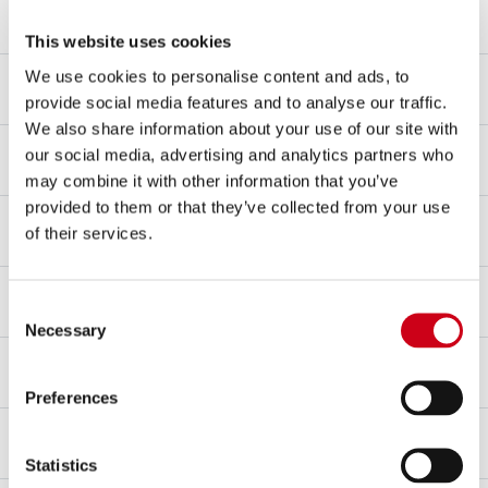
Material cuerpo
Fibra de carbono
This website uses cookies
Material tapa
We use cookies to personalise content and ads, to
Fibra de carbono
provide social media features and to analyse our traffic.
We also share information about your use of our site with
Material tubo de enlace
our social media, advertising and analytics partners who
Acero inoxidable AISI 304
may combine it with other information that you’ve
provided to them or that they’ve collected from your use
Tipo de fijación
of their services.
Abrazadera de manguera de acero con goma antivibración
dB-killer
Consent
Sí
Necessary
Selection
Aprobación – EC / ECE
Sí - Aprobado para uso en carretera
Preferences
Certificado de homologación
Sí
Statistics