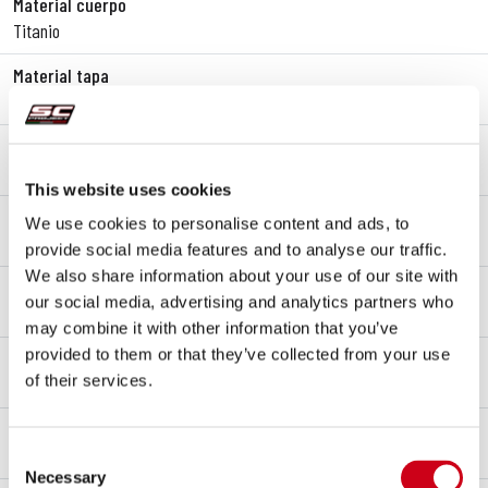
Material cuerpo
Titanio
Material tapa
Titanio
Material tubo de enlace
Acero inoxidable AISI 304
This website uses cookies
Tipo de fijación
We use cookies to personalise content and ads, to
Soporte
provide social media features and to analyse our traffic.
We also share information about your use of our site with
dB-killer
our social media, advertising and analytics partners who
No
may combine it with other information that you’ve
provided to them or that they’ve collected from your use
Racing
of their services.
PARA USO EXCLUSIVO EN CARRERAS
Decibelios detectados
99 dB a 4800 rpm
Consent
Necessary
Selection