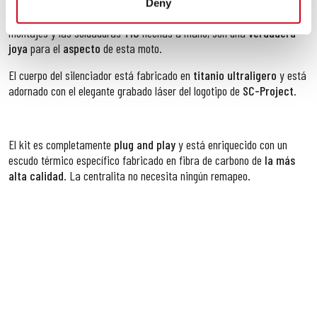
Deny
La calidad absoluta de los materiales, la extrema precisión de los
montajes y las soldaduras
TIG
hechas a mano, son una
verdadera
joya
para el
aspecto
de esta moto.
El cuerpo del silenciador está fabricado en
titanio ultraligero
y está
adornado con el elegante grabado láser del logotipo de
SC-Project
.
El kit es completamente
plug and play
y está enriquecido con un
escudo térmico específico fabricado en fibra de carbono de
la más
alta calidad
. La centralita no necesita ningún remapeo.