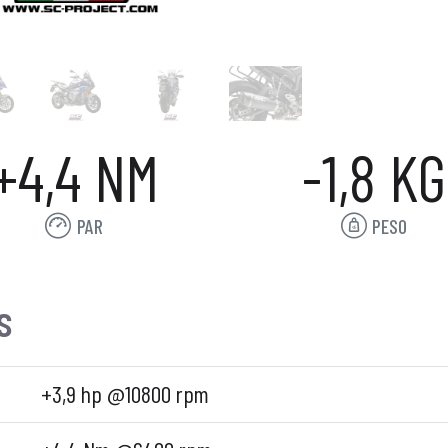
+4,4 NM
-1,8 KG
PAR
PESO
s
+3,9 hp @10800 rpm