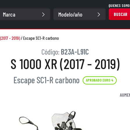
QUIENES SOMO
BUSCAR
(2017 - 2019)
/
Escape SC1-R carbono
Código:
B23A-L91C
S 1000 XR (2017 - 2019)
Escape SC1-R carbono
APROBADO EURO 4
AUME