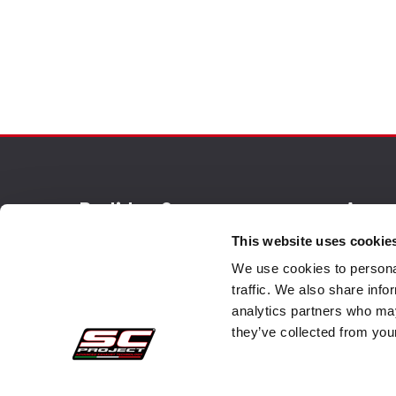
Pedidos Seguros
Atenc
This website uses cookie
Pagos
Faq
We use cookies to personal
Retractación
Envi
traffic. We also share info
analytics partners who may
Garantìa
Servi
they’ve collected from your
Condiciones de venta
Cont
Información sobre el tratamiento de Datos