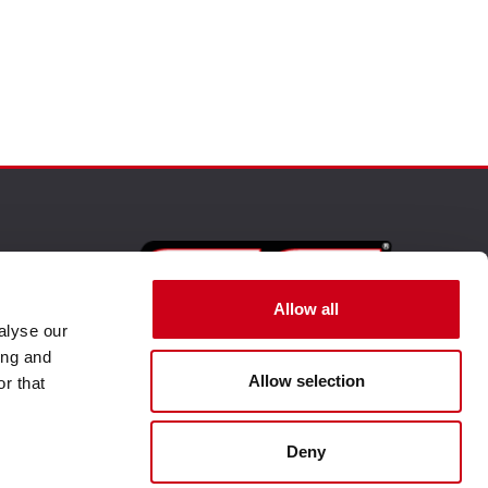
Allow all
alyse our
ing and
Visita nuestro sitio web corporativo
Allow selection
r that
Deny