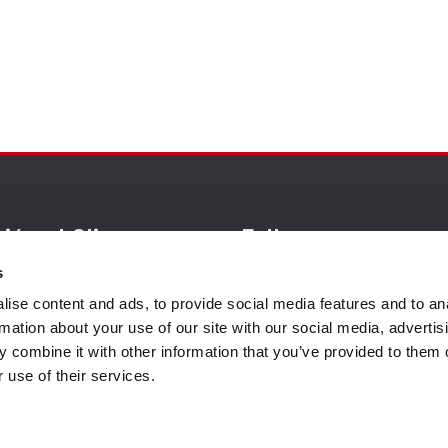
ión al Cliente
Follow us
s
ise content and ads, to provide social media features and to an
o
rmation about your use of our site with our social media, advertis
 combine it with other information that you’ve provided to them o
cio al cliente
 use of their services.
actos