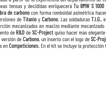
neas tensas y decididas enriquecerá
Tu BMW S 1000
ibra de carbono
con forma romboidal asimétrica hacen
versiones de
Titanio
y
Carbono
. Las soldaduras
T.I.G.
, 
nserción mecanizados en macizo mediante mecanizad
mento de
R&D
de
SC-Project
quiso hacer más elegante
a versión de
Carbono
, un inserto con el logo de
SC-Proj
os en
Competiciones
. En el kit se incluye la protección