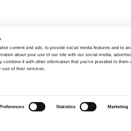
s
ise content and ads, to provide social media features and to an
rmation about your use of our site with our social media, advertis
 combine it with other information that you’ve provided to them o
 use of their services.
omer care
Follow us
Preferences
Statistics
Marketing