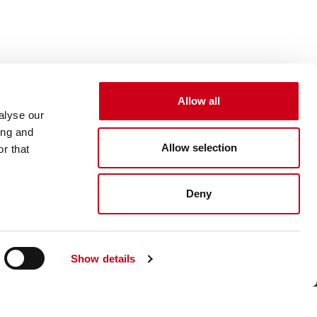
Allow all
alyse our
ing and
Allow selection
r that
Deny
Show details