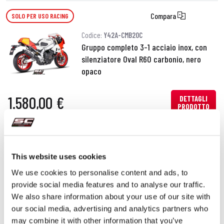
Compara
SOLO PER USO RACING
Codice:
Y42A-CMB20C
Gruppo completo 3-1 acciaio inox, con
silenziatore Oval R60 carbonio, nero
opaco
1.580,00 €
DETTAGLI
PRODOTTO
Compara
SOLO PER USO RACING
This website uses cookies
Codice:
Y-ECR10
ECR+ (Electronic Catalytic Remover) per
We use cookies to personalise content and ads, to
Yamaha
provide social media features and to analyse our traffic.
We also share information about your use of our site with
our social media, advertising and analytics partners who
190,00 €
DETTAGLI
may combine it with other information that you’ve