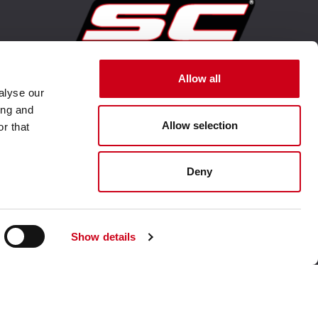
Visita il sito corporate
Allow all
alyse our
ing and
Allow selection
r that
Deny
Show details
ateriale