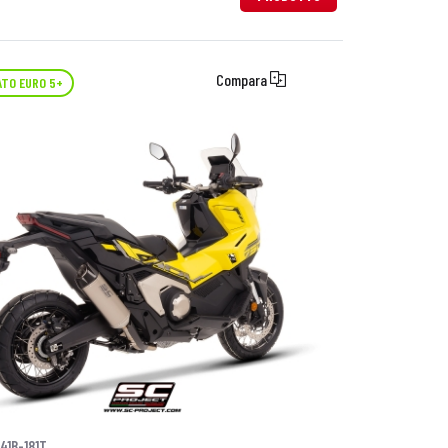
Compara
TO EURO 5+
41B-181T