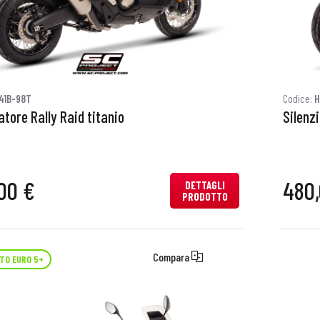
41B-98T
Codice:
H
atore Rally Raid titanio
Silenz
00 €
480,
DETTAGLI
PRODOTTO
Compara
TO EURO 5+