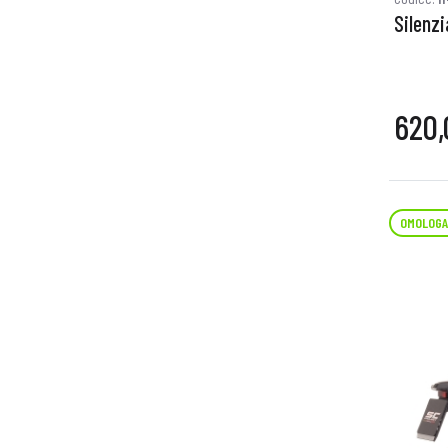
Silenz
620,
OMOLOGA