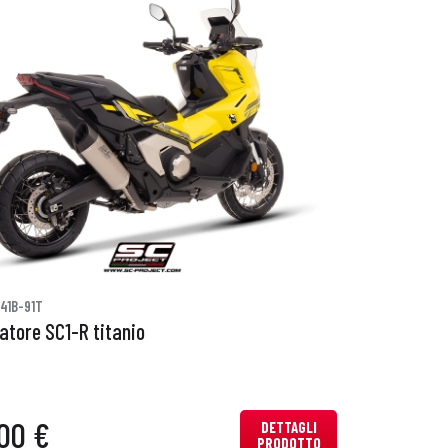
41B-91T
iatore SC1-R titanio
00 €
DETTAGLI
PRODOTTO