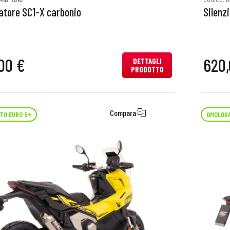
iatore SC1-X carbonio
Silenz
00 €
620,
DETTAGLI
PRODOTTO
Compara
TO EURO 5+
OMOLOGA