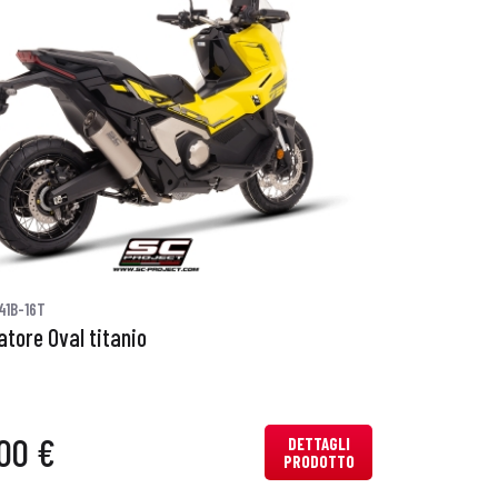
41B-16T
atore Oval titanio
00 €
DETTAGLI
PRODOTTO