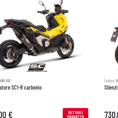
41B-91C
Codice:
H
iatore SC1-R carbonio
Silenz
00 €
730,
DETTAGLI
PRODOTTO