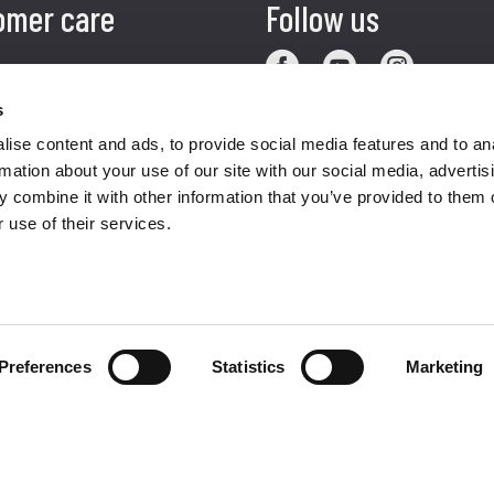
omer care
Follow us
zioni
s
ise content and ads, to provide social media features and to an
zio clienti
rmation about your use of our site with our social media, advertis
atti
 combine it with other information that you’ve provided to them o
 use of their services.
Preferences
Statistics
Marketing
diritti riservati. È vietata la riproduzione anche parziale di qualsiasi m