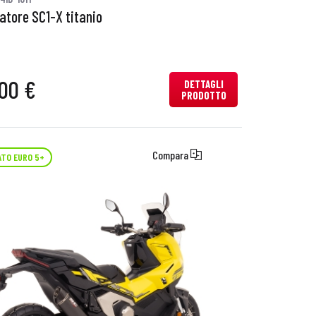
iatore SC1-X titanio
00 €
DETTAGLI
PRODOTTO
Compara
TO EURO 5+