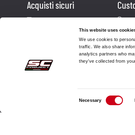
Acquisti sicuri
Cust
Pagamenti
Faq
Recesso
Spedi
This website uses cookie
We use cookies to personal
Garanzia
Servi
traffic. We also share info
Condizioni generali di vendita
Cont
analytics partners who may
they’ve collected from your
Informativa sul trattamento dei dati
Whistleblowing
Dati Societari
Cookie Policy
Consent
Necessary
Selection
Chi Siamo
Copyright© 2025 Advanced Group SRL - SC-Project™ - Tutti i 