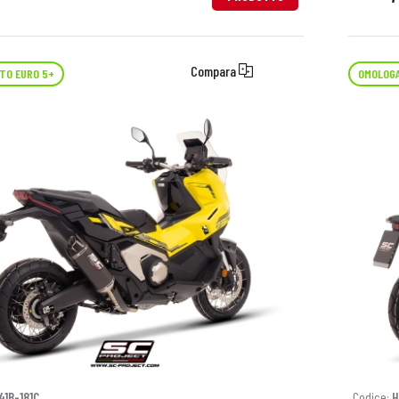
Compara
TO EURO 5+
OMOLOGA
41B-181C
Codice:
H