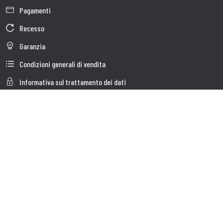
Pagamenti
Recesso
Garanzia
Condizioni generali di vendita
Informativa sul trattamento dei dati
Whistleblowing
Dati Societari
Cookie Policy
Chi Siamo
Customer care
Faq