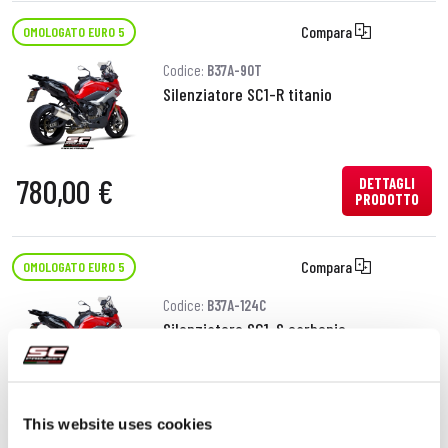
Compara
OMOLOGATO EURO 5
Codice:
B37A-90T
Silenziatore SC1-R titanio
780,00 €
DETTAGLI
PRODOTTO
Compara
OMOLOGATO EURO 5
Codice:
B37A-124C
Silenziatore SC1-S carbonio
640,00 €
DETTAGLI
This website uses cookies
PRODOTTO