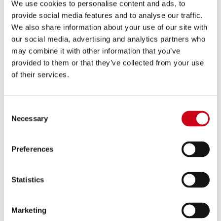
We use cookies to personalise content and ads, to
provide social media features and to analyse our traffic.
Compara
OMOLOGATO EURO 5
We also share information about your use of our site with
our social media, advertising and analytics partners who
Codice:
B37A-124T
may combine it with other information that you’ve
Silenziatore SC1-S titanio
provided to them or that they’ve collected from your use
of their services.
640,00 €
DETTAGLI
Consent
PRODOTTO
Necessary
Selection
Preferences
Statistics
Marketing