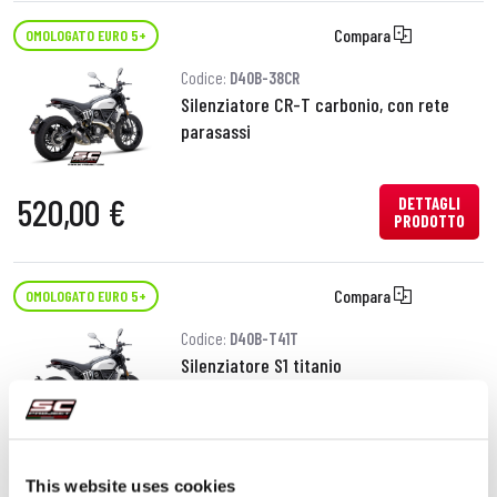
Compara
OMOLOGATO EURO 5+
Codice:
D40B-38CR
Silenziatore CR-T carbonio, con rete
parasassi
520,00 €
DETTAGLI
PRODOTTO
Compara
OMOLOGATO EURO 5+
Codice:
D40B-T41T
Silenziatore S1 titanio
560,00 €
DETTAGLI
PRODOTTO
This website uses cookies