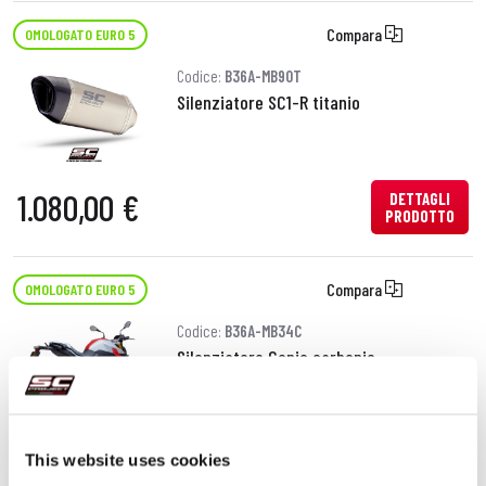
Compara
OMOLOGATO EURO 5
Codice:
B36A-MB90T
Silenziatore SC1-R titanio
1.080,00 €
DETTAGLI
PRODOTTO
Compara
OMOLOGATO EURO 5
Codice:
B36A-MB34C
Silenziatore Conic carbonio
890,00 €
DETTAGLI
This website uses cookies
PRODOTTO