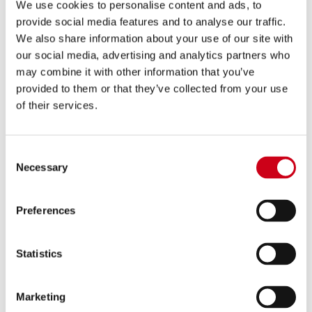
We use cookies to personalise content and ads, to
provide social media features and to analyse our traffic.
Compara
OMOLOGATO EURO 5
We also share information about your use of our site with
our social media, advertising and analytics partners who
Codice:
B36A-34T
may combine it with other information that you’ve
Silenziatore Conic titanio
provided to them or that they’ve collected from your use
of their services.
790,00 €
DETTAGLI
Consent
PRODOTTO
Necessary
Selection
Preferences
Statistics
Marketing