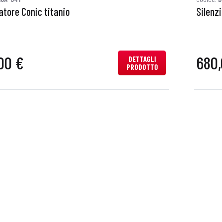
atore Conic titanio
Silenzi
00 €
680,
DETTAGLI
PRODOTTO