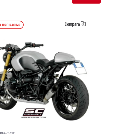
Compara
R USO RACING
18A-T41T