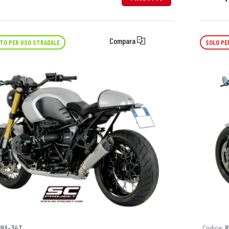
Compara
TO PER USO STRADALE
SOLO PE
18A-34T
Codice:
B