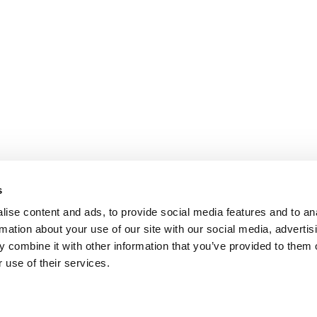
s
ise content and ads, to provide social media features and to an
rmation about your use of our site with our social media, advertis
 combine it with other information that you’ve provided to them o
 use of their services.
omer care
Follow us