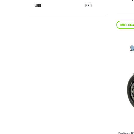
390
680
OMOLOGA
Codice:
B