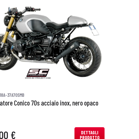
18A-37A70SMB
iatore Conico 70s acciaio inox, nero opaco
00 €
DETTAGLI
PRODOTTO