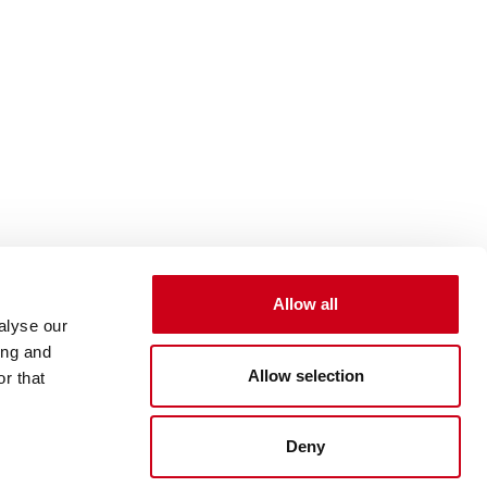
Allow all
alyse our
ing and
Allow selection
r that
Deny