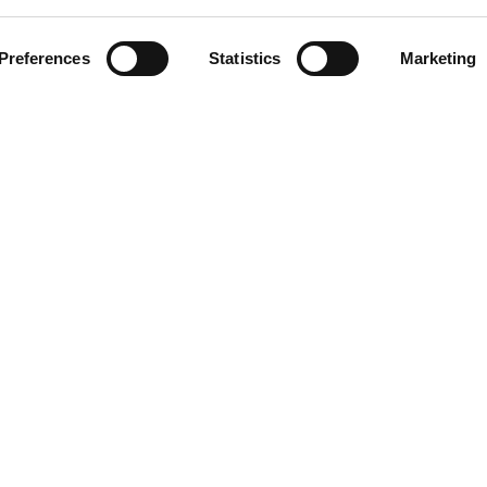
zioni
Preferences
Statistics
Marketing
zio clienti
atti
diritti riservati. È vietata la riproduzione anche parziale di qualsiasi m