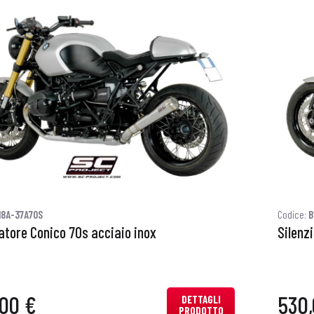
18A-37A70S
Codice:
B
atore Conico 70s acciaio inox
Silenz
00 €
530,
DETTAGLI
PRODOTTO