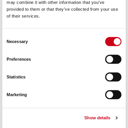
760,00 €
may combine it with other information that you’ve
PRODOTTO
provided to them or that they’ve collected from your use
of their services.
Compara
SOLO PER USO RACING
Codice:
K36A-T70C
Consent
Silenziatore GP70-R carbonio
Necessary
Selection
Preferences
760,00 €
DETTAGLI
PRODOTTO
Statistics
Compara
SOLO PER USO RACING
Marketing
Codice:
K36A-T70T
Silenziatore GP70-R titanio
Show details