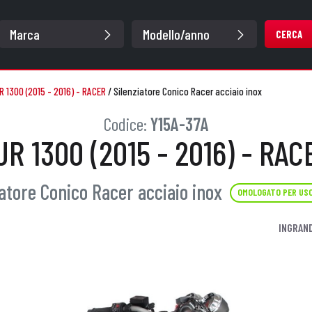
CERCA
R 1300 (2015 - 2016) - RACER
/
Silenziatore Conico Racer acciaio inox
Codice:
Y15A-37A
JR 1300 (2015 - 2016) - RAC
iatore Conico Racer acciaio inox
OMOLOGATO PER US
INGRAND