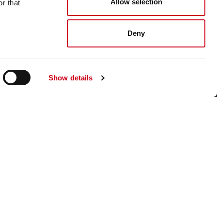
Allow selection
r that
Visita il sito corporate
Deny
Show details
ateriale