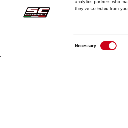
Pagamenti
Faq
analytics partners who may
they’ve collected from your
Recesso
Spedi
Garanzia
Servi
Condizioni generali di vendita
Cont
Informativa sul trattamento dei dati
Consent
Necessary
Selection
Whistleblowing
Dati Societari
Cookie Policy
Chi Siamo
Copyright© 2025 Advanced Group SRL - SC-Project™ - Tutti i 
presente su questo sito.