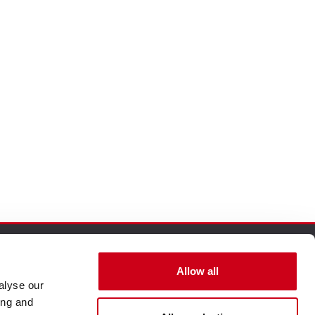
Allow all
alyse our
ing and