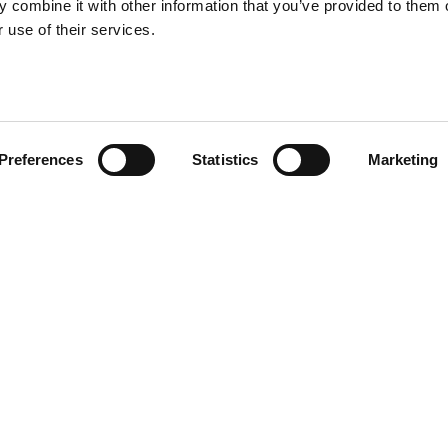
 combine it with other information that you’ve provided to them o
 use of their services.
zioni
zio clienti
atti
Preferences
Statistics
Marketing
diritti riservati. È vietata la riproduzione anche parziale di qualsiasi m