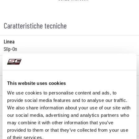
Caratteristiche tecniche
Linea
Slip-On
Materiale fondello
Fibra di carbonio
Tipo di fissaggio
This website uses cookies
Fascetta
We use cookies to personalise content and ads, to
provide social media features and to analyse our traffic.
dB-killer
We also share information about your use of our site with
Sì
our social media, advertising and analytics partners who
Omologazione – EC / ECE
may combine it with other information that you’ve
Sì - Omologato per uso stradale
provided to them or that they’ve collected from your use
of their services.