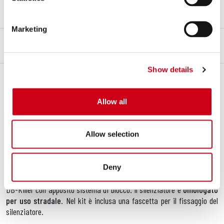
Note
Non necessita di alcuna centralina aggiuntiva
Marketing
DESCRIZIONE
CONTENUTO DEL KIT
Show details
Descrizione
Il silenziatore
Oval
divenuto ormai un'istituzione nella gamma
silenziatori di
SC-Project
ha un look classico e intramontabile. Il suo
Allow all
design ellittico e compatto è stato sviluppato per adattarsi alle linee
della vostra
Honda CBR500R
conferendo carattere ed eleganza.
Firma inconfondibile dello stile
SC-Project
sono la scelta dei
Allow selection
materiali e ad alcune soluzioni tecniche di primo piano: saldature con
tecnologia
T.I.G.
, boccole d’innesto ricavate dal pieno con macchinari
CNC
. Il corpo esterno è disponibile nelle versioni
Carbonio
o
Titanio
Deny
con fondello in fibra di
Carbonio Twill
. Il silenziatore è corredato di
DB-Killer con apposito sistema di blocco. Il silenziatore è
omologato
per uso stradale
. Nel kit è inclusa una fascetta per il fissaggio del
silenziatore.