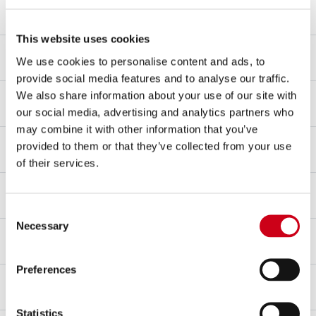
Materiale corpo
Fibra di carbonio
This website uses cookies
Materiale fondello
We use cookies to personalise content and ads, to
Fibra di carbonio
provide social media features and to analyse our traffic.
Materiale raccordo
We also share information about your use of our site with
Acciaio inox AISI 304
our social media, advertising and analytics partners who
may combine it with other information that you’ve
Tipo di fissaggio
provided to them or that they’ve collected from your use
Fascetta
of their services.
dB-killer
Sì
Consent
Necessary
Selection
Omologazione – EC / ECE
Sì - Omologato per uso stradale
Preferences
Certificato d'omologazione
Sì
Statistics