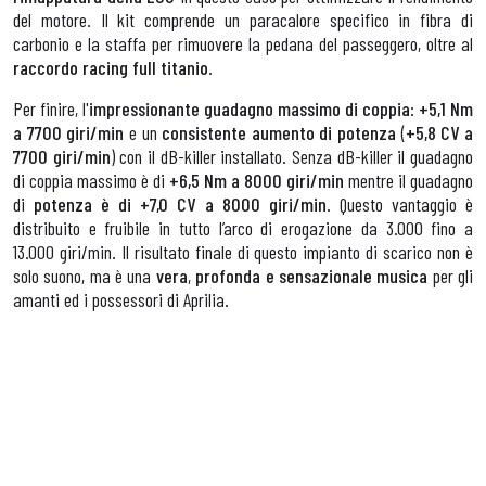
del motore. Il kit comprende un paracalore specifico in fibra di
carbonio e la staffa per rimuovere la pedana del passeggero, oltre al
raccordo racing full titanio
.
Per finire, l'
impressionante guadagno massimo di coppia
:
+5,1 Nm
a 7700 giri/min
e un
consistente aumento di potenza
(
+5,8 CV a
7700 giri/min
) con il dB-killer installato. Senza dB-killer il guadagno
di coppia massimo è di
+6,5 Nm a 8000 giri/min
mentre il guadagno
di
potenza è di +7,0 CV a 8000 giri/min
. Questo vantaggio è
distribuito e fruibile in tutto l’arco di erogazione da 3.000 fino a
13.000 giri/min. Il risultato finale di questo impianto di scarico non è
solo suono, ma è una
vera
,
profonda e sensazionale musica
per gli
amanti ed i possessori di Aprilia.