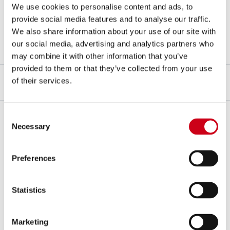
We use cookies to personalise content and ads, to
Note
provide social media features and to analyse our traffic.
Visita la pagina dedicata alla
Partnership
tra
SC-Project
e
Aprilia
We also share information about your use of our site with
our social media, advertising and analytics partners who
Si raccomanda la rimappatura dell'ECU
may combine it with other information that you’ve
provided to them or that they’ve collected from your use
of their services.
DESCRIZIONE
CONTENUTO DEL KIT
Descrizione
Consent
Necessary
Le nuove
Aprilia RSV4
e
Tuono V4
sono chiaramente un punto di
Selection
riferimento nella loro categoria.
L'attitudine racing
di queste moto
trova il perfetto connubio con l’impianto di scarico
SC1-R
, il top di
Preferences
gamma dei prodotti
SC-Project
in termini di
prestazioni
e
soluzioni
tecniche
.
Statistics
Sviluppato in molti anni di collaborazione tra i reparti
Aprilia Racing
e
SC-Project Reparto Corse
, il silenziatore
SC1-R
è la massima
espressione di
potenza, qualità e soluzioni hi-tech
per i
motori
Marketing
iper-sportivi
da
1.100cc made in Noale
. Sviluppato da SC-Project