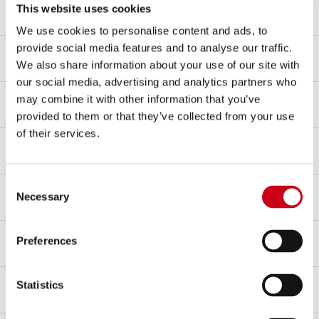
Materiale corpo
This website uses cookies
Fibra di carbonio
We use cookies to personalise content and ads, to
Materiale fondello
provide social media features and to analyse our traffic.
Fibra di carbonio
We also share information about your use of our site with
our social media, advertising and analytics partners who
Materiale raccordo
may combine it with other information that you’ve
Acciaio inox AISI 304
provided to them or that they’ve collected from your use
of their services.
Tipo di fissaggio
Fascetta
Consent
dB-killer
Necessary
Selection
Sì
Omologazione – EC / ECE
Preferences
Sì - Omologato per uso stradale
Certificato d'omologazione
Statistics
Sì