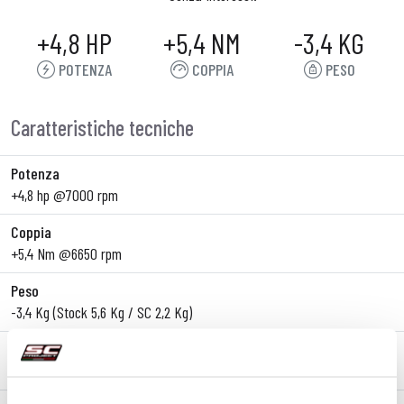
+4,8 HP
+5,4 NM
-3,4 KG
POTENZA
COPPIA
PESO
Caratteristiche tecniche
Potenza
+4,8 hp @7000 rpm
Coppia
+5,4 Nm @6650 rpm
Peso
-3,4 Kg (Stock 5,6 Kg / SC 2,2 Kg)
Linea
Slip-On