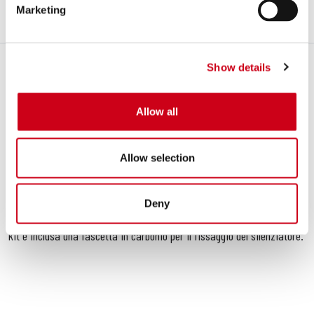
Marketing
DESCRIZIONE
CONTENUTO DEL KIT
Descrizione
Show details
Il silenziatore
Oval
divenuto ormai un'istituzione nella gamma
silenziatori di
SC-Project
ha un look classico e intramontabile. Il suo
design ellittico e compatto è stato sviluppato per adattarsi alle linee
Allow all
della tua
Aprilia RSV4
conferendo carattere ed eleganza. Firma
inconfondibile dello stile
SC-Project
sono la scelta dei materiali e ad
alcune soluzioni tecniche di primo piano: saldature con tecnologia
Allow selection
TIG
, boccole d’innesto ricavate dal pieno con macchinari
CNC
. Il corpo
esterno è disponibile nella versione
carbonio
con fondello in fibra di
carbonio Twill
. Il silenziatore è corredato di dB-killer con apposito
Deny
sistema di blocco. Il silenziatore è
omologato per uso stradale
. Nel
kit è inclusa una fascetta in carbonio per il fissaggio del silenziatore.