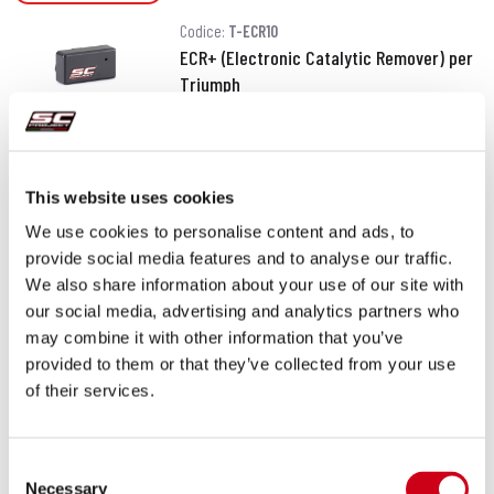
Codice:
T-ECR10
ECR+ (Electronic Catalytic Remover) per
Triumph
190,00 €
DETTAGLI
PRODOTTO
This website uses cookies
We use cookies to personalise content and ads, to
Compara
SOLO PER USO RACING
provide social media features and to analyse our traffic.
We also share information about your use of our site with
Codice:
V-ECR10
our social media, advertising and analytics partners who
ECR+ (Electronic Catalytic Remover) per
may combine it with other information that you’ve
Vespa
provided to them or that they’ve collected from your use
of their services.
190,00 €
DETTAGLI
PRODOTTO
Consent
Necessary
Selection