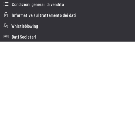
Condizioni generali di vendita
Informativa sul trattamento dei dati
Whistleblowing
Dati Societari
Cookie Policy
Chi Siamo
Customer care
Faq
Spedizioni
Servizio clienti
Contatti