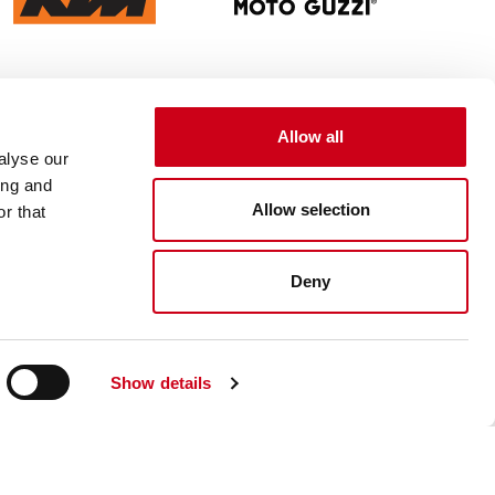
Allow all
alyse our
ing and
Allow selection
r that
Deny
Show details