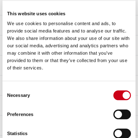
Materiale corpo
Fibra di carbonio
This website uses cookies
Materiale fondello
We use cookies to personalise content and ads, to
Fibra di carbonio
provide social media features and to analyse our traffic.
We also share information about your use of our site with
Materiale raccordo
our social media, advertising and analytics partners who
Titanio
may combine it with other information that you’ve
provided to them or that they’ve collected from your use
Tipo di fissaggio
of their services.
Staffa
dB-killer
Sì
Consent
Necessary
Selection
Omologazione – EC / ECE
Sì - Omologato per uso stradale
Preferences
Certificato d'omologazione
Sì
Statistics