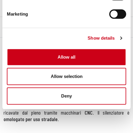
Note
Non necessita di alcuna centralina aggiuntiva
Marketing
DESCRIZIONE
CONTENUTO DEL KIT
Show details
Descrizione
Il silenziatore
Conic
unisce alla ricercata forma una selezione di
Allow all
materiali che permette di ottenere, oltre al
notevole risparmio di
peso
, un importante impatto estetico per la
Vostra
Ducati
Scrambler 800
e la massima resistenza alle elevate temperature
Allow selection
raggiunte dai gas di scarico. Viene fornito con fondello in
carbonio
e
corpo esterno in
titanio
o in
carbonio
. La sua conformazione conica
garantisce un
Sound cupo e profondo
, segno distintivo dei
Deny
silenziatori conici. Le saldature del raccordo sono eseguite con
tecnologia
T.I.G.
e le boccole d’innesto, oltre che la punta, sono
ricavate dal pieno tramite macchinari
CNC
. Il silenziatore è
omologato per uso stradale
.