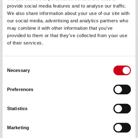
Typgenehmigungsbogen
provide social media features and to analyse our traffic.
Ja
We also share information about your use of our site with
our social media, advertising and analytics partners who
may combine it with other information that you’ve
BESCHREIBUNG
KIT CONTENTS
provided to them or that they’ve collected from your use
of their services.
Beschreibung
Der Schalldämpfer
Oval
, der entwickelt wurde, um moderne
Superbikes bei der Suche nach der besten Leistung zu unterstützen,
Consent
ist in
Titan
oder
Carbon
erhältlich, kombiniert mit einer matten
Necessary
Selection
Kohlefaser
-Endkappe.
Der Schalldämpfer
Oval
konzentriert Technologie und die ästhetische
Forschung, die die gesamte
SC-Project
-Palette auszeichnet.
Preferences
Aufgrund seiner elliptischen und kompakten Form sowie der Auswahl
der besten auf dem Markt erhältlichen Materialien der
Oval
ein
Statistics
vielseitiges Produkt, da er sowohl in der Rennversion, genannt "
Oval
Racing
", als auch in der für den Straßeneinsatz
zugelassenen
Version mit dB-Killer erhältlich ist.
Marketing