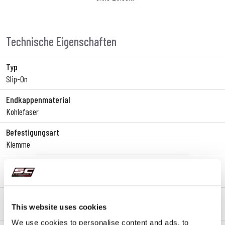
Technische Eigenschaften
Typ
Slip-On
Endkappenmaterial
Kohlefaser
Befestigungsart
Klemme
dB-killer
Ja
Typgenehmigung - EC / ECE
This website uses cookies
Ja - Für den Straßenverkehr zugelassen
We use cookies to personalise content and ads, to