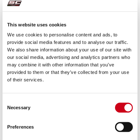
Vergleiche
ZUGELASSEN EURO 5+
This website uses cookies
Code:
K46A-181T
We use cookies to personalise content and ads, to
Titan SC1-X Schalldämpfer (in zwei
provide social media features and to analyse our traffic.
Positionen montierbar*)
We also share information about your use of our site with
our social media, advertising and analytics partners who
570,00 €
DETAILS
may combine it with other information that you’ve
PRODUKT
provided to them or that they’ve collected from your use
of their services.
Vergleiche
ZUGELASSEN EURO 5+
Consent
Code:
K46A-181C
Necessary
Selection
Kohlefaser SC1-X Schalldämpfer (in zwei
Positionen montierbar*)
Preferences
DETAILS