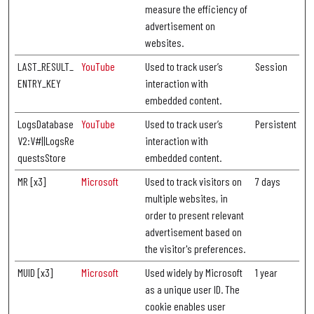
measure the efficiency of
advertisement on
websites.
LAST_RESULT_
YouTube
Used to track user’s
Session
ENTRY_KEY
interaction with
embedded content.
LogsDatabase
YouTube
Used to track user’s
Persistent
V2:V#||LogsRe
interaction with
questsStore
embedded content.
MR [x3]
Microsoft
Used to track visitors on
7 days
multiple websites, in
order to present relevant
advertisement based on
the visitor's preferences.
MUID [x3]
Microsoft
Used widely by Microsoft
1 year
as a unique user ID. The
cookie enables user