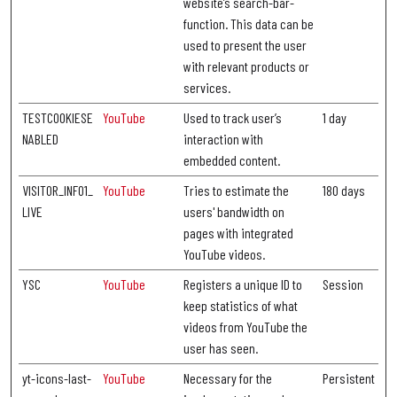
website’s search-bar-
function. This data can be
used to present the user
with relevant products or
services.
TESTCOOKIESE
YouTube
Used to track user’s
1 day
NABLED
interaction with
embedded content.
VISITOR_INFO1_
YouTube
Tries to estimate the
180 days
LIVE
users' bandwidth on
pages with integrated
YouTube videos.
YSC
YouTube
Registers a unique ID to
Session
keep statistics of what
videos from YouTube the
user has seen.
yt-icons-last-
YouTube
Necessary for the
Persistent