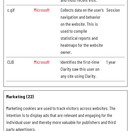
c.gif
Microsoft
Collects data on the user’s
Session
navigation and behavior
on the website. This is
used to compile
statistical reports and
heatmaps for the website
owner.
CLID
Microsoft
Identifies the first-time
1 year
Clarity saw this user on
any site using Clarity.
Marketing (22)
Marketing cookies are used to track visitors across websites. The
intention is to display ads that are relevant and engaging for the
individual user and thereby more valuable for publishers and third
party advertisers.