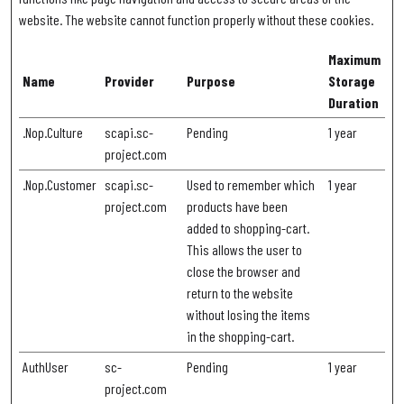
website. The website cannot function properly without these cookies.
Maximum
Name
Provider
Purpose
Storage
Duration
.Nop.Culture
scapi.sc-
Pending
1 year
project.com
.Nop.Customer
scapi.sc-
Used to remember which
1 year
project.com
products have been
added to shopping-cart.
This allows the user to
close the browser and
return to the website
without losing the items
in the shopping-cart.
AuthUser
sc-
Pending
1 year
project.com