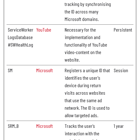
tracking by synchronising
the ID across many
Microsoft domains.
ServiceWorker
YouTube
Necessary for the
Persistent
LogsDatabase
implementation and
#SWHealthLog
functionality of YouTube
video-content on the
website.
SM
Microsoft
Registers a unique ID that
Session
identifies the user's
device during return
visits across websites
that use the same ad
network. The ID is used to
allow targeted ads.
SRM_B
Microsoft
Tracks the user’s
1 year
interaction with the