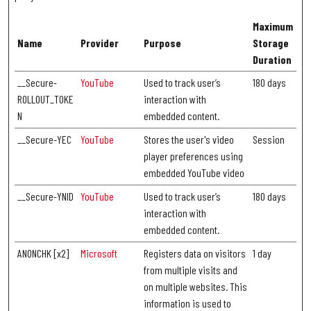
Maximum
Name
Provider
Purpose
Storage
Duration
__Secure-
YouTube
Used to track user’s
180 days
ROLLOUT_TOKE
interaction with
N
embedded content.
__Secure-YEC
YouTube
Stores the user's video
Session
player preferences using
embedded YouTube video
__Secure-YNID
YouTube
Used to track user’s
180 days
interaction with
embedded content.
ANONCHK [x2]
Microsoft
Registers data on visitors
1 day
from multiple visits and
on multiple websites. This
information is used to