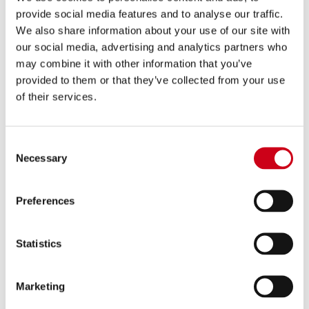
provide social media features and to analyse our traffic.
Duration
We also share information about your use of our site with
_clck [x2]
Microsoft
Collects data on the user’s
1 year
our social media, advertising and analytics partners who
navigation and behavior
may combine it with other information that you’ve
on the website. This is
provided to them or that they’ve collected from your use
used to compile
of their services.
statistical reports and
heatmaps for the website
owner.
Consent
Necessary
_clsk [x4]
Microsoft
Registers statistical data
Session
Selection
on users' behaviour on
the website. Used for
Preferences
internal analytics by the
website operator.
Statistics
_cltk
Microsoft
Registers statistical data
Session
on users' behaviour on
the website. Used for
Marketing
internal analytics by the