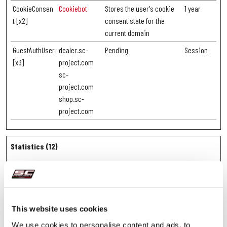
CookieConsen
Cookiebot
Stores the user's cookie
1 year
t [x2]
consent state for the
current domain
GuestAuthUser
dealer.sc-
Pending
Session
[x3]
project.com
sc-
project.com
shop.sc-
project.com
Statistics (12)
Statistic cookies help website owners to understand how visitors
interact with websites by collecting and reporting information
anonymously.
This website uses cookies
Maximum
We use cookies to personalise content and ads, to
Name
Provider
Purpose
Storage