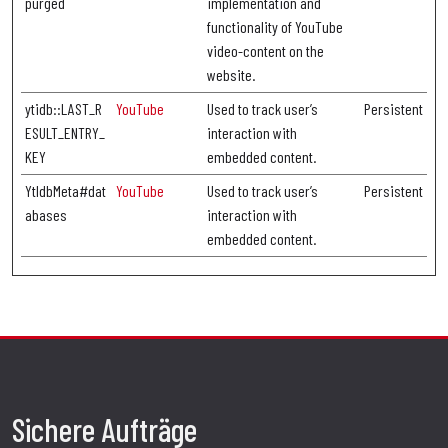
purged
implementation and
functionality of YouTube
video-content on the
website.
ytidb::LAST_R
YouTube
Used to track user’s
Persistent
ESULT_ENTRY_
interaction with
KEY
embedded content.
YtIdbMeta#dat
YouTube
Used to track user’s
Persistent
abases
interaction with
embedded content.
Sichere Aufträge