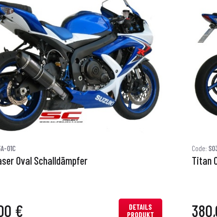
A-01C
Code:
S0
aser Oval Schalldämpfer
Titan 
00 €
380,
DETAILS
PRODUKT