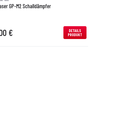
aser GP-M2 Schalldämpfer
00 €
DETAILS
PRODUKT