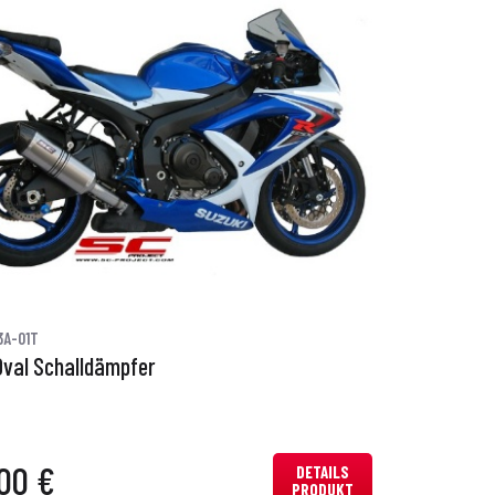
3A-01T
Oval Schalldämpfer
00 €
DETAILS
PRODUKT