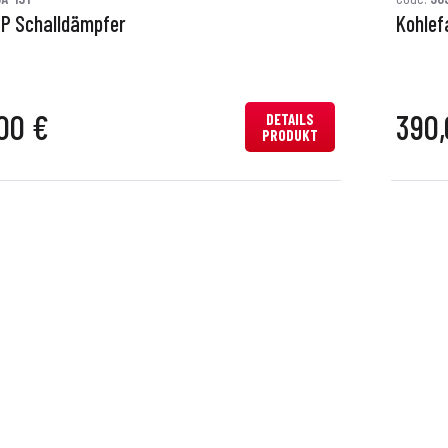
GP Schalldämpfer
Kohlef
00 €
390,
DETAILS
PRODUKT