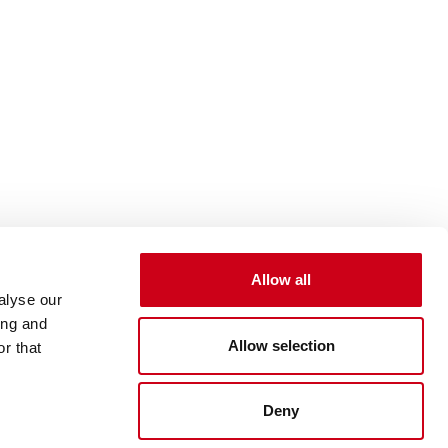
Allow all
alyse our
ing and
Allow selection
r that
Deny