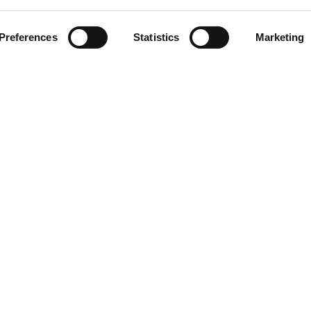
ung
Preferences
Statistics
Marketing
endienst
akte
chte vorbehalten. Die teilweise oder vollständige Reproduktion von jegli