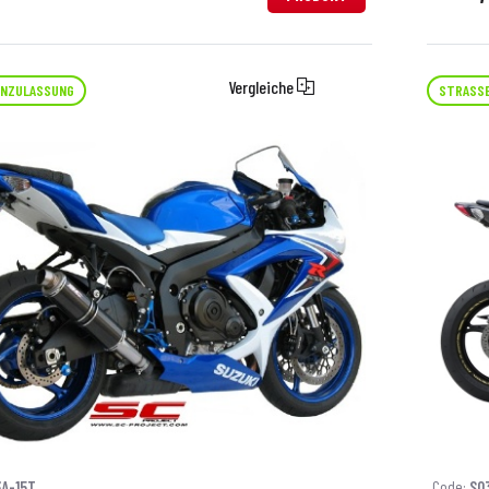
Vergleiche
NZULASSUNG
STRASS
A-15T
Code:
S0