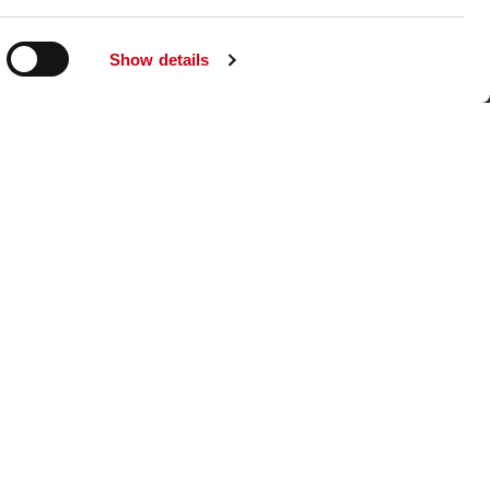
Unternehmenswebsite aufsuchen
Show details
chem