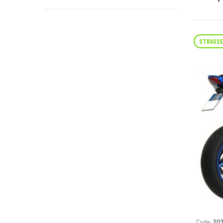
STRASSE
Code:
S03