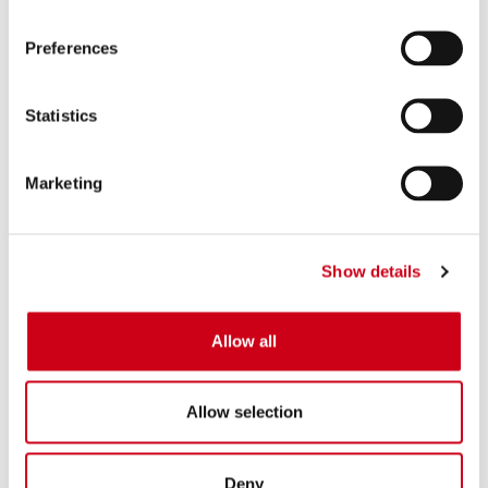
750,00 €
DETAILS
PRODUKT
Preferences
Vergleiche
NUR FÜR DEN RENNEINSATZ
Statistics
Code:
B39A-50CR
Kohlefaser CR-T Schalldämpfer, mit
Marketing
Schutzgitter
640,00 €
DETAILS
Show details
PRODUKT
Allow all
Vergleiche
NUR FÜR DEN RENNEINSATZ
Code:
B39A-50TR
Allow selection
Titan CR-T Schalldämpfer, mit
Schutzgitter
Deny