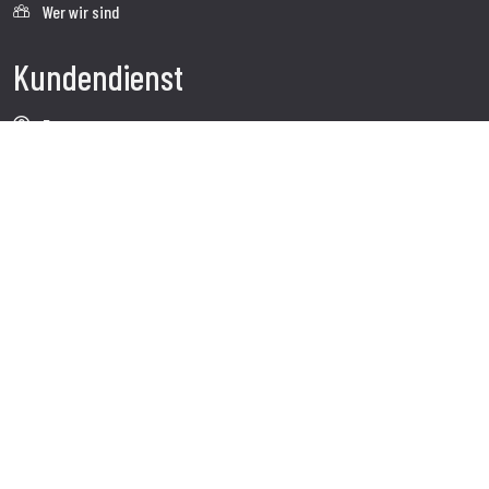
Wer wir sind
Kundendienst
Faq
Sendung
Kundendienst
Kontakte
Follow us