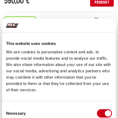
590,00 €
PRODUKT
Vergleiche
ZUGELASSEN EURO 5
Code:
B39A-90C
Kohlefaser SC1-R Schalldämpfer
This website uses cookies
We use cookies to personalise content and ads, to
provide social media features and to analyse our traffic.
750,00 €
DETAILS
PRODUKT
We also share information about your use of our site with
our social media, advertising and analytics partners who
may combine it with other information that you’ve
Vergleiche
ZUGELASSEN EURO 5
provided to them or that they’ve collected from your use
of their services.
Code:
B39A-90T
Titan SC1-R Schalldämpfer
Consent
Necessary
Selection