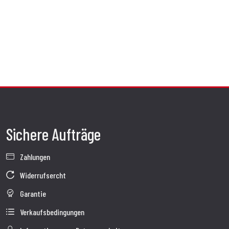
Gebrauch.
Die Kombination dieser Materialien gewährleistet nicht nur herausragende Leistungen,
sondern auch eine überlegene Haltbarkeit.
Sichere Aufträge
Zahlungen
Widerrufsercht
Garantie
Verkaufsbedingungen