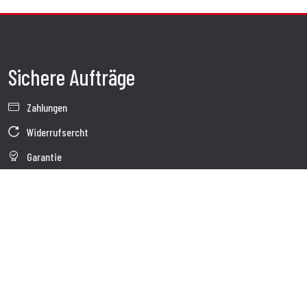
Sichere Aufträge
Zahlungen
Widerrufsercht
Garantie
Verkaufsbedingungen
Informationen zur Datenverarbeitung
Whistleblowing
Unternehmensdaten
Cookie-Richtlinie
Wer wir sind