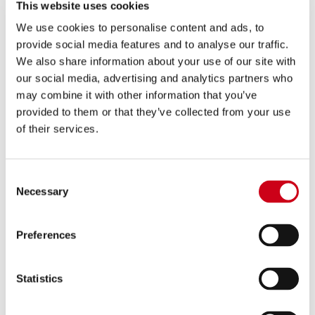
790,00 €
This website uses cookies
PRODUKT
We use cookies to personalise content and ads, to
provide social media features and to analyse our traffic.
Vergleiche
NUR FÜR DEN RENNEINSATZ
We also share information about your use of our site with
our social media, advertising and analytics partners who
Code:
B33H-50TR
may combine it with other information that you’ve
Titan CR-T Schalldämpfer, mit
provided to them or that they’ve collected from your use
Schutzgitter
of their services.
640,00 €
DETAILS
PRODUKT
Consent
Necessary
Selection
Vergleiche
NUR FÜR DEN RENNEINSATZ
Preferences
Code:
B33H-50CR
Kohlefaser CR-T Schalldämpfer, mit
Schutzgitter
Statistics