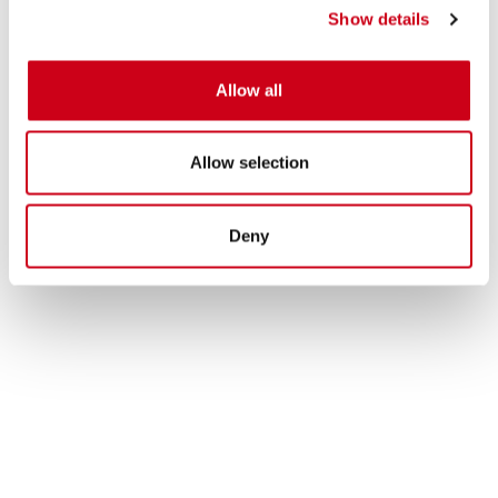
matter
Kohlefaser
-Endkappe und, je nach Modell des Motorrads, mit
Show details
dem spektakulären
Titan
-Flammennetz am Auslass erhältlich.
Der Schalldämpfer
S1
verbindet den
Rennsportaspekt
mit
anspruchsvollen technischen Lösungen wie mit
Allow all
T.I.G.
-Technologie
geschweißten Halterungen und Verbindungen oder den
Titankupplungsbuchsen, die mit
CNC
-Maschinen aus dem Vollen
Allow selection
gefräst werden und die einwandfreie Verbindungen garantieren.
Der konische Körper des
S1
in Kombination mit dem Durchmesser des
Auslasses und der besonderen inneren Schalldämmung, verleiht dem
Deny
Motorrad einen dunklen und unverwechselbaren Klang.