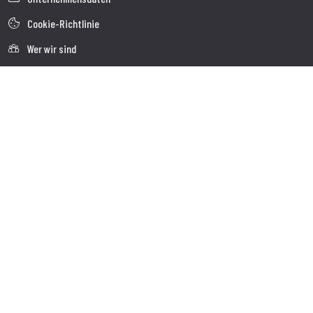
Cookie-Richtlinie
Wer wir sind
Kundendienst
Faq
Sendung
Kundendienst
Kontakte
Follow us