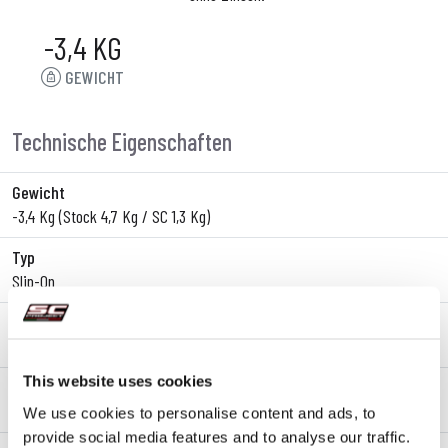
-3,4 KG
GEWICHT
Technische Eigenschaften
Gewicht
-3,4 Kg (Stock 4,7 Kg / SC 1,3 Kg)
Typ
Slip-On
Körpermaterial
Titan
This website uses cookies
Endkappenmaterial
Kohlefaser
We use cookies to personalise content and ads, to
provide social media features and to analyse our traffic.