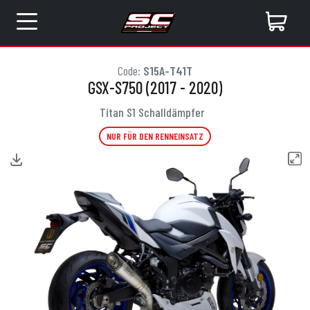
Code:
S15A-T41T
GSX-S750 (2017 - 2020)
Titan S1 Schalldämpfer
NUR FÜR DEN RENNEINSATZ