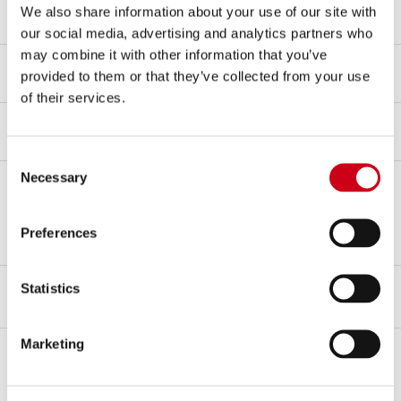
Befestigungsart
We also share information about your use of our site with
Halterung
our social media, advertising and analytics partners who
may combine it with other information that you’ve
dB-killer
provided to them or that they’ve collected from your use
Ja
of their services.
Racing
NUR FÜR DEN RENNEINSATZ
Consent
Anmerkungen
Necessary
Selection
• 106 dB @ 5250 rpm (mit dB-Killer)
• 109 dB @ 5250 rpm (ohne dB-Killer)
Preferences
Statistics
BESCHREIBUNG
KIT-INHALT
Beschreibung
Marketing
Der Schalldämpfer
S1
, ein Bezugspunkt für die
Superbike-
Weltmeisterschaft
, ist mit einem konischen Körper aus
Titan
und