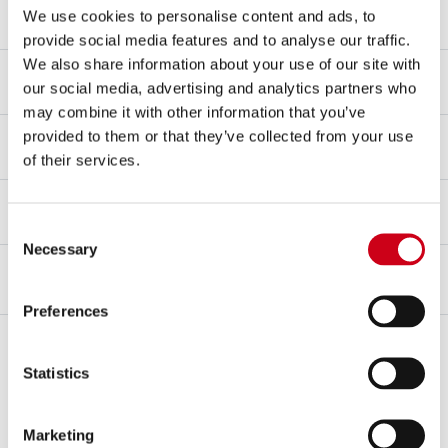
Befestigungsart
We use cookies to personalise content and ads, to
Halterung
provide social media features and to analyse our traffic.
We also share information about your use of our site with
dB-killer
our social media, advertising and analytics partners who
Ja
may combine it with other information that you’ve
Typgenehmigung - EC / ECE
provided to them or that they’ve collected from your use
Ja - Für den Straßenverkehr zugelassen - Euro 4
of their services.
Typgenehmigungsbogen
Ja
Consent
Necessary
Selection
BESCHREIBUNG
KIT-INHALT
Preferences
Beschreibung
Der innovative
SC1-R
, ein Bezugspunkt für die
Superbike-
Statistics
Weltmeisterschaft
, ist in der Version mit
Titan
- oder
Carbongehäuse
erhältlich.
Der
SC1-R
ist ein hypertechnischer Schalldämpfer, der aus dem
Marketing