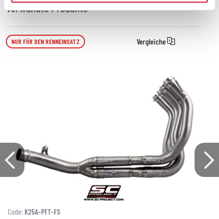
Verwandte Produkte
Vergleiche
NUR FÜR DEN RENNEINSATZ
Code:
K25A-PFT-FS
C