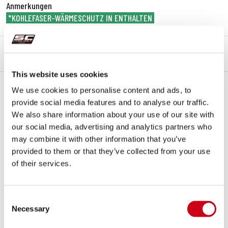
Anmerkungen
*KOHLEFASER-WÄRMESCHUTZ IN ENTHALTEN
BESCHREIBUNG
KIT-INHALT
This website uses cookies
Beschreibung
We use cookies to personalise content and ads, to
Slip-On-Endschalldämpfer stellen seit jeher den ersten Schritt im
provide social media features and to analyse our traffic.
Tuningprozess dar, und innerhalb des breiten Sortiments von
SC-
We also share information about your use of our site with
Project
zeichnet sich der
S1
-Endschalldämpfer durch seine perfekte
our social media, advertising and analytics partners who
Kombination aus
Leichtigkeit
,
Design
und
Sound
aus.
may combine it with other information that you’ve
Hergestellt aus hochwertigem Titan, garantiert dieser
provided to them or that they’ve collected from your use
Endschalldämpfer eine
unglaubliche Gewichtsreduzierung
von
of their services.
über 60%
im Vergleich zur Originalauspuffanlage (OEM) und steigert
gleichzeitig die Motorleistung um bis zu
+3,1 PS
und
+2,0 Nm
Drehmoment bei 10.700 U/min. Dies sorgt für eine
konstante
Consent
Verbesserung
der Leistungsabgabe im mittleren und unteren
Necessary
Selection
Drehzahlbereich.