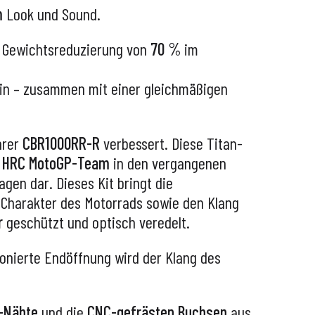
m
Look und Sound.
e Gewichtsreduzierung von
70 %
im
n – zusammen mit einer gleichmäßigen
hrer
CBR1000RR-R
verbessert. Diese Titan-
 HRC MotoGP-Team
in den vergangenen
gen dar. Dieses Kit bringt die
 Charakter des Motorrads sowie den Klang
r
geschützt und optisch veredelt.
ionierte Endöffnung wird der Klang des
-Nähte
und die
CNC-gefrästen Buchsen
aus