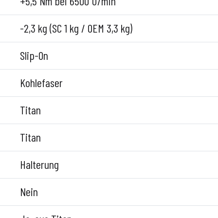
+5,5 Nm bei 6500 U/min
-2,3 kg (SC 1 kg / OEM 3,3 kg)
Slip-On
Kohlefaser
Titan
Titan
Halterung
Nein