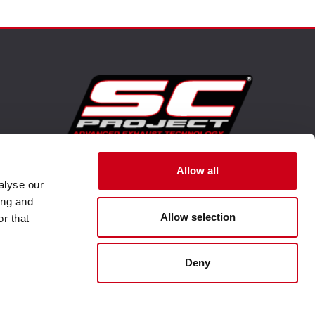
Unternehmenswebsite aufsuchen
Allow all
alyse our
ing and
Allow selection
r that
Deny