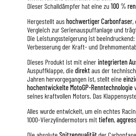
Dieser Schalldämpfer hat eine zu
100 % ren
Hergestellt aus
hochwertiger Carbonfaser
,
Vergleich zur Serienauspuffanlage und träg
Die Leistungssteigerung ist beeindruckend:
Verbesserung der Kraft- und Drehmomentab
Dieses Produkt ist mit einer
integrierten A
Auspuffklappe, die
direkt
aus der technisc
Jahren hervorgegangen ist, stellt eine
einz
hochentwickelte MotoGP-Renntechnologie
seines kraftvollen Motors. Das Klappensyst
Alles wurde entwickelt, um ein echtes Racin
1000-Vierzylindermotors mit
tiefen
,
aggres
Die absolute
Spitzenqualität
der Carbonfase