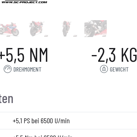
+5,5 NM
-2,3 K
DREHMOMENT
GEWICHT
ten
+5,1 PS bei 6500 U/min