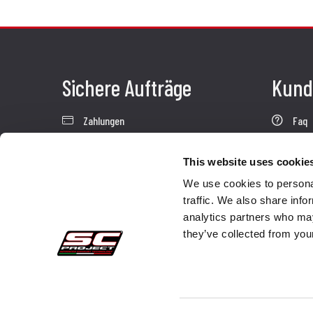
Sichere Aufträge
Kund
Zahlungen
Faq
Widerrufsercht
Send
This website uses cookie
Garantie
Kund
We use cookies to personal
Verkaufsbedingungen
Kont
traffic. We also share info
analytics partners who may
Informationen zur Datenverarbeitung
they’ve collected from your
Whistleblowing
Unternehmensdaten
Cookie-Richtlinie