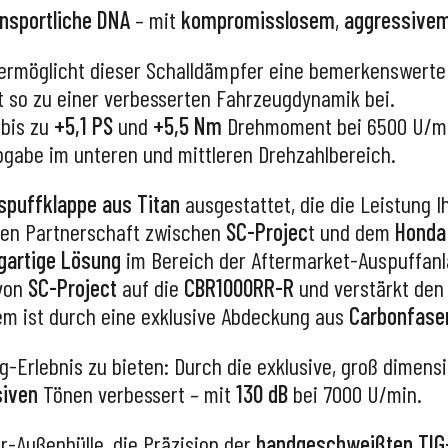
nsportliche DNA
– mit
kompromisslosem
,
aggressive
 ermöglicht dieser Schalldämpfer eine bemerkenswert
t so zu einer verbesserten Fahrzeugdynamik bei.
 bis zu
+5,1 PS
und
+5,5 Nm
Drehmoment bei 6500 U/mi
gabe im unteren und mittleren Drehzahlbereich.
uspuffklappe aus Titan
ausgestattet, die die Leistung I
hen Partnerschaft zwischen
SC-Projec
t und dem
Honda
igartige Lösung
im Bereich der Aftermarket-Auspuffanla
von
SC-Project
auf die
CBR1000RR-R
und verstärkt den
em ist durch eine exklusive Abdeckung aus
Carbonfase
g-Erlebnis zu bieten: Durch die exklusive, groß dimens
siven
Tönen verbessert – mit
130 dB
bei 7000 U/min.
r-Außenhülle, die Präzision der
handgeschweißten TIG