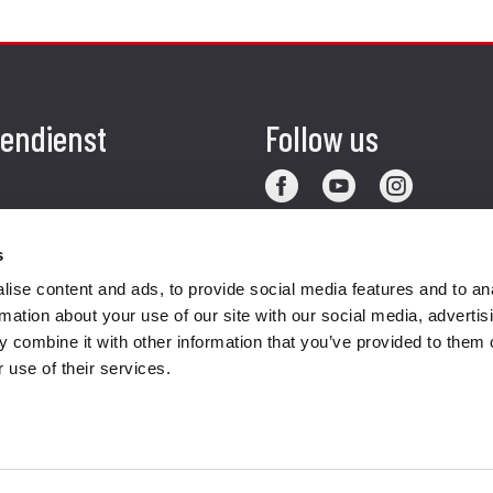
endienst
Follow us
ung
s
endienst
ise content and ads, to provide social media features and to an
akte
rmation about your use of our site with our social media, advertis
 combine it with other information that you’ve provided to them o
 use of their services.