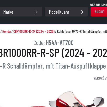
WER WIR SIND
SUCHE
/
Honda
/
CBR1000RR-R-SP (2024 - 2026)
/
Kohlefaser GP70-R Schalldämpfer, mi
Code:
H54A-VT70C
BR1000RR-R-SP (2024 - 202
-R Schalldämpfer, mit Titan-Auspuffklappe
VERGRÖS