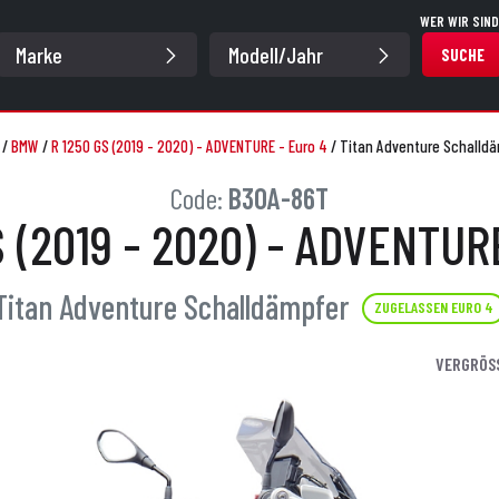
WER WIR SIND
SUCHE
/
BMW
/
R 1250 GS (2019 - 2020) - ADVENTURE - Euro 4
/
Titan Adventure Schalldä
Code:
B30A-86T
S (2019 - 2020) - ADVENTURE
Titan Adventure Schalldämpfer
ZUGELASSEN EURO 4
VERGRÖS