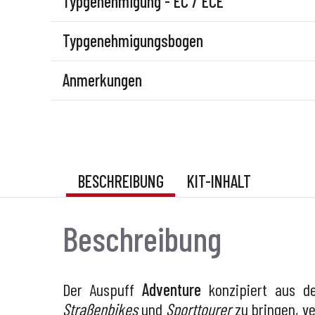
Typgenehmigung - EC / ECE
Typgenehmigungsbogen
Anmerkungen
BESCHREIBUNG
KIT-INHALT
Beschreibung
Der Auspuff
Adventure
konzipiert aus 
Straßenbikes
und
Sporttourer
zu bringen, v