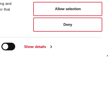
Unternehmenswebsite aufsuchen
ing and
Allow selection
r that
Deny
Show details
chem