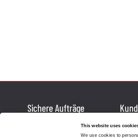
Sichere Aufträge
Kund
Zahlungen
Faq
This website uses cookie
Widerrufsercht
Send
We use cookies to personal