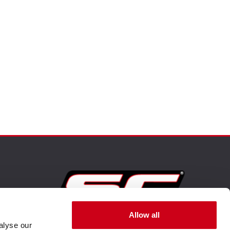
Allow all
alyse our