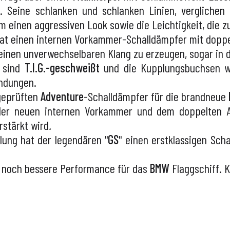
. Seine schlanken und schlanken Linien, verglichen
hm einen aggressiven Look sowie die Leichtigkeit, die 
at einen internen Vorkammer-Schalldämpfer mit doppel
 einen unverwechselbaren Klang zu erzeugen, sogar in 
sind
T.I.G.-geschweißt
und die Kupplungsbuchsen 
indungen.
geprüften
Adventure
-Schalldämpfer für die brandneue
der neuen internen Vorkammer und dem doppelten A
rstärkt wird
.
ung hat der legendären "
GS
" einen erstklassigen Sc
nd noch bessere Performance für das
BMW
Flaggschiff. 