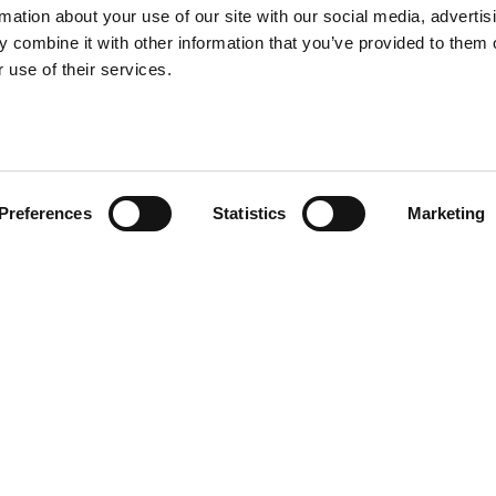
rmation about your use of our site with our social media, advertis
endienst
 combine it with other information that you’ve provided to them o
akte
 use of their services.
Preferences
Statistics
Marketing
chte vorbehalten. Die teilweise oder vollständige Reproduktion von jegli