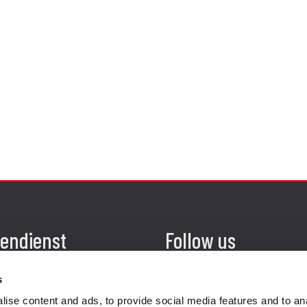
endienst
Follow us
s
ung
ise content and ads, to provide social media features and to an