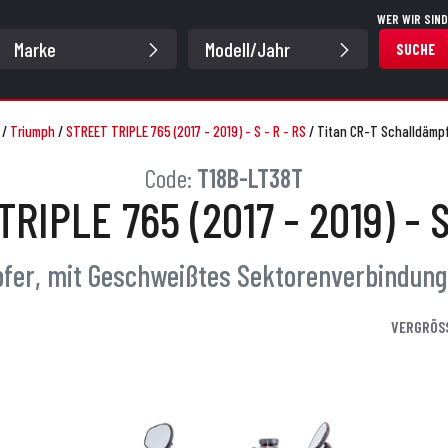
WER WIR SIND
SUCHE
/
Triumph
/
STREET TRIPLE 765 (2017 - 2019) - S - R - RS
/
Titan CR-T Schalldämpf
Code:
T18B-LT38T
RIPLE 765 (2017 - 2019) - S
pfer, mit Geschweißtes Sektorenverbindun
VERGRÖS