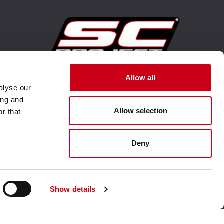
Unternehmenswebsite aufsuchen
Allow all
alyse our
ing and
Allow selection
r that
Deny
Show details