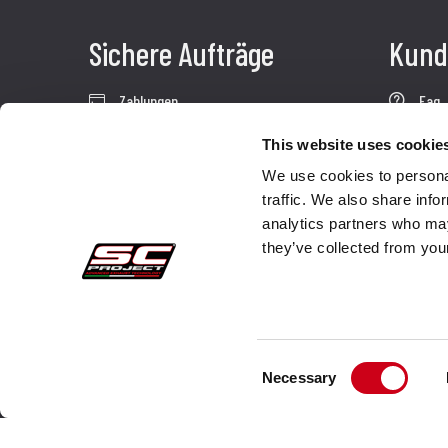
Sichere Aufträge
Kund
Zahlungen
Faq
Widerrufsercht
Send
This website uses cookie
Garantie
Kund
We use cookies to personal
traffic. We also share info
Verkaufsbedingungen
Kont
analytics partners who may
Informationen zur Datenverarbeitung
they’ve collected from your
Whistleblowing
Unternehmensdaten
Cookie-Richtlinie
Consent
Necessary
Wer wir sind
Selection