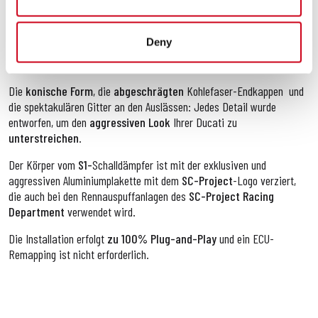
Dieses Produkt wird, wie die gesamte
SC-Project
-Palette mit
modernsten Technologien
wie
CNC-
Maschinen zur Herstellung von
Deny
Innenbuchsen hergestellt, die
aus dem Vollem
und
TIG-
Schweißen in
einer geschützten Umgebung bearbeitet werden.
Die
konische Form
, die
abgeschrägten
Kohlefaser-Endkappen
und
die spektakulären Gitter an den Auslässen: Jedes Detail wurde
entworfen, um den
aggressiven Look
Ihrer
Ducati zu
unterstreichen
.
Der Körper vom
S1-
Schalldämpfer ist mit der exklusiven und
aggressiven Aluminiumplakette mit dem
SC-Project
-Logo verziert,
die auch bei den Rennauspuffanlagen des
SC-Project Racing
Department
verwendet wird.
Die Installation erfolgt
zu 100% Plug-and-Play
und ein ECU-
Remapping ist nicht erforderlich.