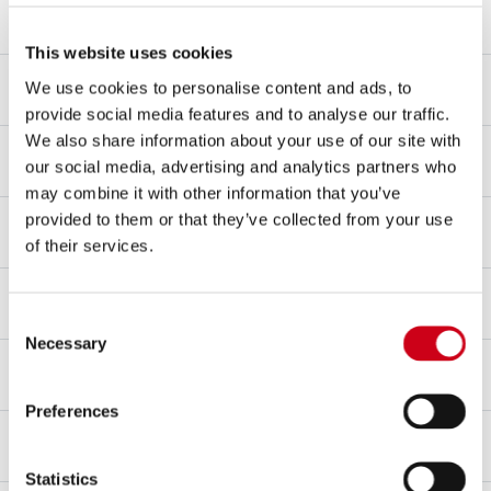
Körpermaterial
Kohlefaser
This website uses cookies
Endkappenmaterial
We use cookies to personalise content and ads, to
Kohlefaser
provide social media features and to analyse our traffic.
We also share information about your use of our site with
Verbindungsrohrmaterial
our social media, advertising and analytics partners who
Edelstahl AISI 304
may combine it with other information that you’ve
Befestigungsart
provided to them or that they’ve collected from your use
Klemme
of their services.
dB-killer
Ja
Consent
Necessary
Selection
Typgenehmigung - EC / ECE
Ja - Für den Straßenverkehr zugelassen
Preferences
Typgenehmigungsbogen
Ja
Statistics