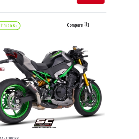
Compare
É EURO 5+
3A-T36CRP