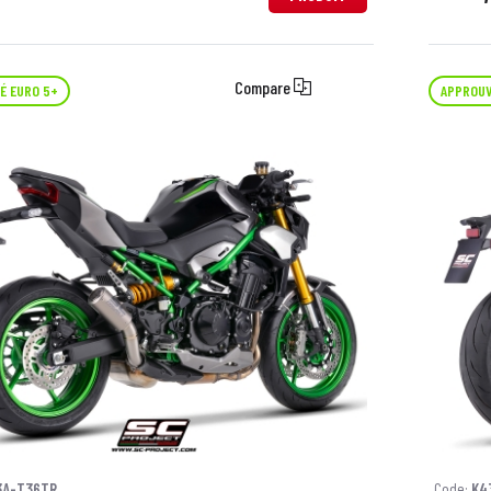
Compare
É EURO 5+
APPROUV
3A-T36TR
Code:
K4