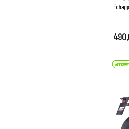
Échapp
490,
APPROUV