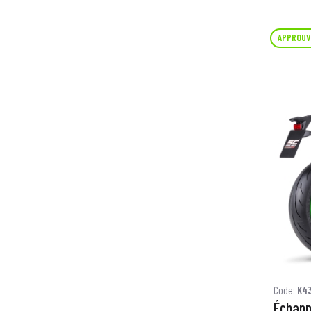
APPROUV
Code:
K4
Échapp