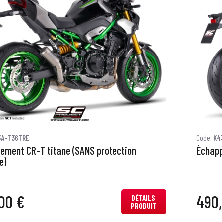
3A-T36TRE
Code:
K4
ement CR-T titane (SANS protection
Échapp
e)
00 €
490,
DÉTAILS
PRODUIT