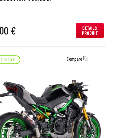
00 €
DÉTAILS
PRODUIT
Compare
É EURO 5+