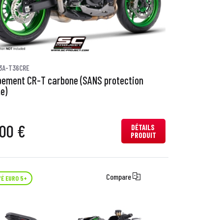
3A-T36CRE
ement CR-T carbone (SANS protection
e)
00 €
DÉTAILS
PRODUIT
Compare
É EURO 5+