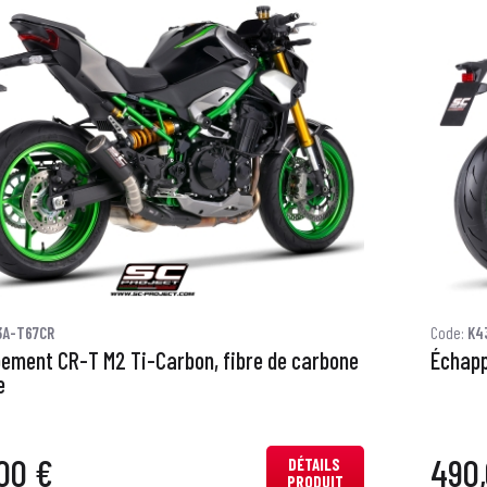
3A-T67CR
Code:
K4
ement CR-T M2 Ti-Carbon, fibre de carbone
Échap
e
00 €
490,
DÉTAILS
PRODUIT