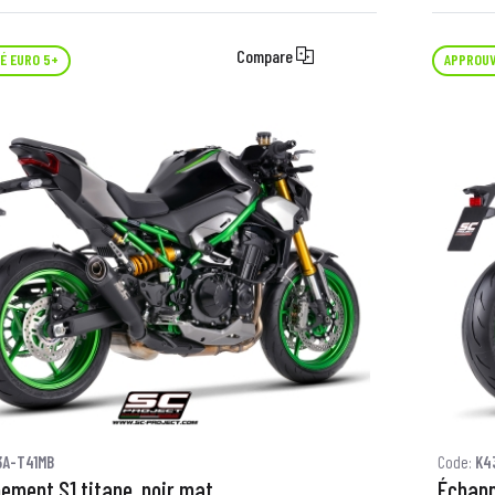
Compare
É EURO 5+
APPROUV
3A-T41MB
Code:
K4
ement S1 titane, noir mat
Échap