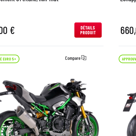
00 €
660,
DÉTAILS
PRODUIT
Compare
É EURO 5+
APPROUV