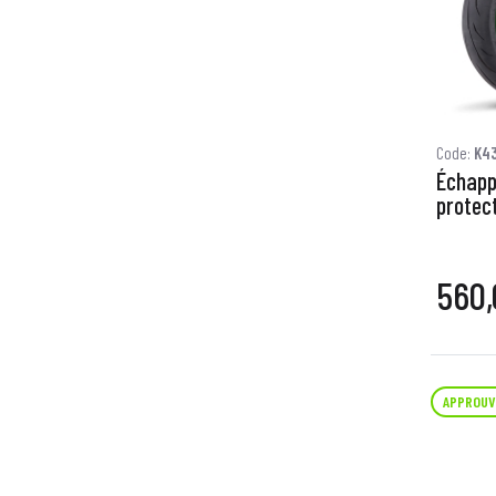
Code:
K4
Échapp
protect
560,
APPROUV