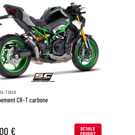
3A-T36CR
pement CR-T carbone
00 €
DÉTAILS
PRODUIT