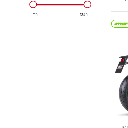
110
1340
APPROUV
Code:
K4