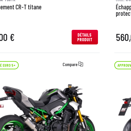
ement CR-T titane
Échapp
protec
00 €
560,
DÉTAILS
PRODUIT
Compare
É EURO 5+
APPROUV