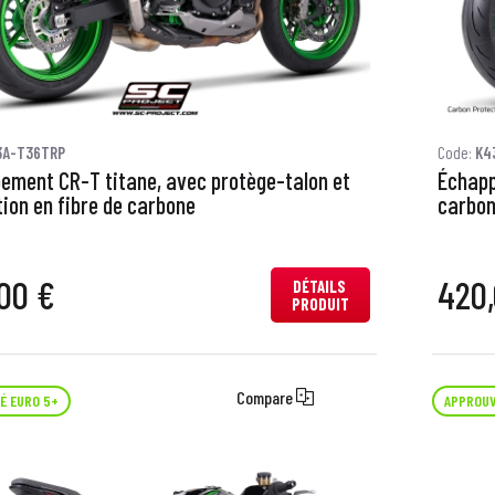
3A-T36TRP
Code:
K4
ement CR-T titane, avec protège-talon et
Échapp
ion en fibre de carbone
carbon
00 €
420,
DÉTAILS
PRODUIT
Compare
É EURO 5+
APPROUV