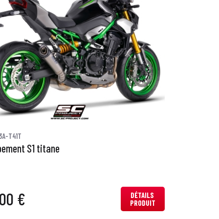
3A-T41T
ement S1 titane
00 €
DÉTAILS
PRODUIT