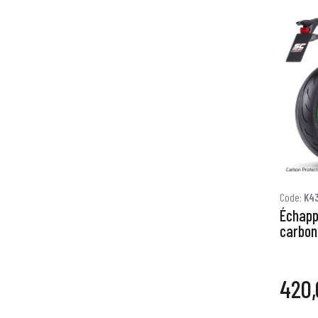
Code:
K4
Échapp
carbon
420,