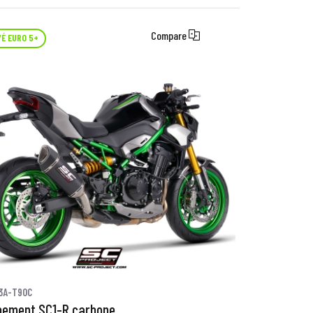
Compare
É EURO 5+
3A-T90C
pement SC1-R carbone