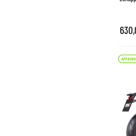
630,
APPROUV