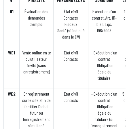
N°
FINALIT
É
PERSONNELLES
JURIDIQUE
CO
H1
Évaluation des
État civil
Exécution d’un
1 
demandes
Contacts
contrat. Art. 111-
de 
d'emploi
Fiscaux
bis D.Lgs.
Santé (si indiqué
196/2003
dans le CV)
WE1
Vente online en te
Etat civil
- Exécution d’un
qu’utilisateur
Contacts
contrat
co
invité (sans
- Obligation
ce
enregistrement)
légale du
titulaire
c
WE2
Enregistrement
Etat civil
- Exécution d’un
5 a
sur le site afin de
Contacts
contrat
co
faciliter l’achat
- Obligation
futur ou
légale du
l’enregistrement
titulaire (si
co
simultané
l’enregistrement
ce