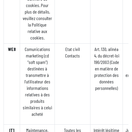
cookies. Pour
plus de détails,
veuillez consulter
la Politique
relative aux
cookies.
WE8
Comunications
Etat civil
Art. 130, alinéa
marketing (cd
Contacts
4, du décret-loi
l’
“soft spam”)
196/2003 (Code
destinées à
en matière de
d’
transmettre à
protection des
exe
l’utilisateur des
données
informations
personnelles)
relatives à des
produits
similaires à celui
acheté
IT1
Maintenance,
Toutes les
Intérêt légitime
Jusq