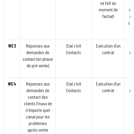
se fait au
moment de
con
l’achat)
au
co
WE3
Réponses aux
Etat civil
Exécution d’un
demandes de
Contacts
contrat
co
contact (en phase
ce
de pré-vente)
c
WE4
Réponses aux
Etat civil
Exécution d’un
demandes de
Contacts
contrat
co
contact des
ce
clients finaux de
n’importe quel
c
canal pour les
problèmes
après-vente