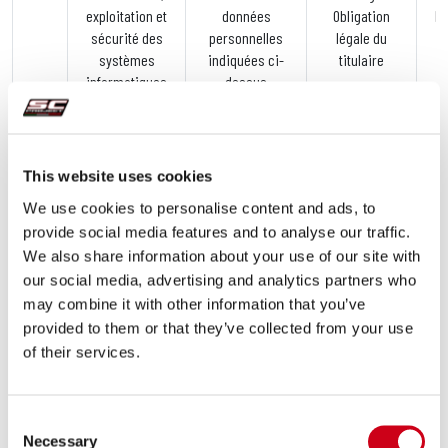
exploitation et
données
Obligation
l’
sécurité des
personnelles
légale du
systèmes
indiquées ci-
titulaire
informatiques
dessus
Nous vous précisons également ce qui suit:
This website uses cookies
FOURNITURE DES
-Dans tous les cas où nous demandons le
We use cookies to personalise content and ads, to
DONN
ÉES
consentement au traitement de vos données
provide social media features and to analyse our traffic.
personnelles, leur fourniture est purement
We also share information about your use of our site with
facultative. Par conséquent, le défaut de
fournir vos données personnelles n'aura
our social media, advertising and analytics partners who
aucune conséquence, sauf en termes
may combine it with other information that you’ve
d'impossibilité de traiter les données à ces
provided to them or that they’ve collected from your use
fins spécifiques.
of their services.
Dans tous les autres cas où nous n'exigeons
pas le consentement au traitement de vos
données personnelles, leur fourniture est au
Consent
contraire obligatoire et nécessaire pour
Necessary
Selection