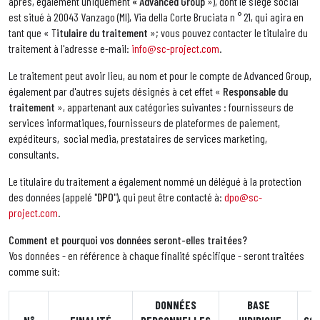
après, également uniquement
« Advanced Group
»), dont le siège social
est situé à 20043 Vanzago (MI), Via della Corte Bruciata n ° 21, qui agira en
tant que « T
itulaire du traitement
»; vous pouvez contacter le titulaire du
traitement à l'adresse e-mail:
info@sc-project.com
.
Le traitement peut avoir lieu, au nom et pour le compte de Advanced Group,
également par d'autres sujets désignés à cet effet «
R
esponsable du
traitement
», appartenant aux catégories suivantes : fournisseurs de
services informatiques, fournisseurs de plateformes de paiement,
expéditeurs, social media, prestataires de services marketing,
consultants.
Le titulaire du traitement a également nommé un délégué à la protection
des données (appelé "
DP
O
")
,
qui peut être contacté à:
dpo@sc-
project.com
.
Comment et pourquoi vos données seront-elles traitées?
Vos données - en référence à chaque finalité spécifique - seront traitées
comme suit:
DONN
ÉES
BASE