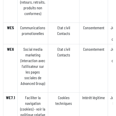
(retours, retraits,
produits non
conformes)
WE5
Communications
Etat civil
Consentement
Jus
promotionelles
Contacts
co
WE6
Social media
Etat civil
Consentement
Jus
marketing
Contacts
(interaction avec
co
l’utilisateur sur
les pages
sociales de
Advanced Group)
WE7.1
Faciliter la
Cookies
Intérêt légitime
Jusq
navigation
techniques
la
(cookies) - voir la
politique relative