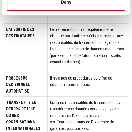
Deny
transmettent leurs données personnelles à
Advanced Group.
CATEGORIE DES
Le traitement pourrait également être
DESTINATAIRES
effectué par d'autres sujets par rapport aux
responsables du traitement, qui agiront en
tant que contrôleurs de données autonomes
(par exemple, SDI – Administration Fiscale,
avocats externes).
PROCESSUS
Il n'y a pas de procédures de prise de
D
ÉCISIONNEL
décision automatisées.
AUTOMATISE
TRANSFERTS EN
Certains responsables du traitement peuvent
DEHORS DE L'UE
transférer vos données vers des pays non
OU DES
membres de l'UE, sous réserve de
ORGANISATIONS
vérification par nous de l'existence de
INTERNATIONALES
garanties appropriées.