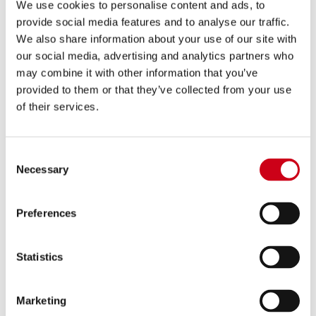
We use cookies to personalise content and ads, to
provide social media features and to analyse our traffic.
Compare
APPROUVÉ EURO 4
We also share information about your use of our site with
our social media, advertising and analytics partners who
Code:
B29A-85T
may combine it with other information that you’ve
Échappement Adventure titane
provided to them or that they’ve collected from your use
of their services.
630,00 €
DÉTAILS
Consent
PRODUIT
Necessary
Selection
Preferences
Statistics
Marketing