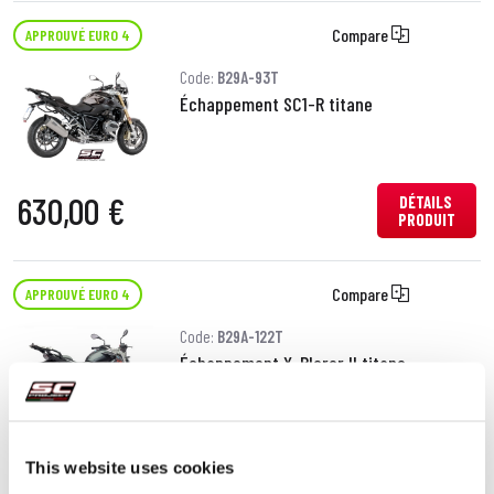
Compare
APPROUVÉ EURO 4
Code:
B29A-93T
Échappement SC1-R titane
630,00 €
DÉTAILS
PRODUIT
Compare
APPROUVÉ EURO 4
Code:
B29A-122T
Échappement X-Plorer II titane
630,00 €
DÉTAILS
This website uses cookies
PRODUIT