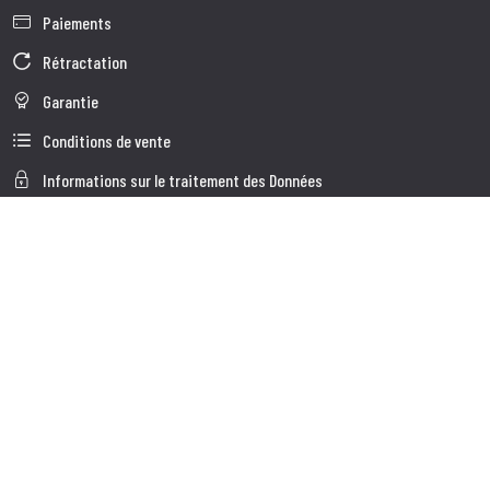
Paiements
Rétractation
Garantie
Conditions de vente
Informations sur le traitement des Données
Whistleblowing
Données d'Entreprise
Cookie Policy
Qui nous somes
Service à la Clientèle
Faq